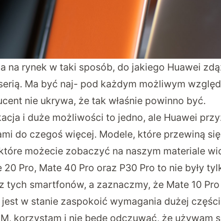
a na rynek w taki sposób, do jakiego Huawei zdą
 serią. Ma być naj- pod każdym możliwym wzglę
ucent nie ukrywa, że tak właśnie powinno być.
acja i duże możliwości to jedno, ale Huawei prz
mi do czegoś więcej. Modele, które przewiną się
 które możecie zobaczyć na naszym materiale wi
 20 Pro, Mate 40 Pro oraz P30 Pro to nie były tyl
z tych smartfonów, a zaznaczmy, że Mate 10 Pro
aj jest w stanie zaspokoić wymagania dużej częśc
M, korzystam i nie będę odczuwać, że używam s