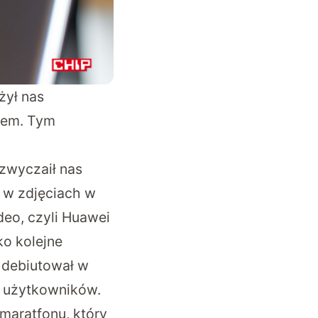
żył nas
dem. Tym
yzwyczaił nas
 w zdjęciach w
deo, czyli Huawei
ko kolejne
 debiutował w
i użytkowników.
maratfonu, który