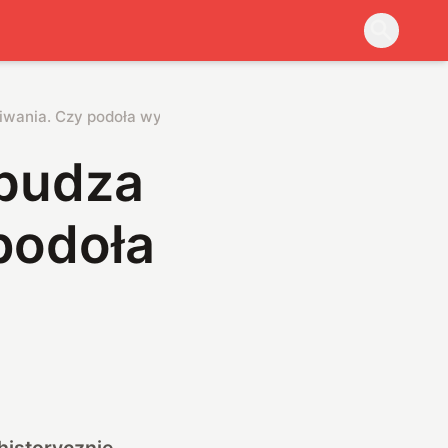
iwania. Czy podoła wyzwaniu?
budza
podoła
historycznie