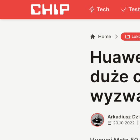
Tech
Tes
Home
Lok
Huawe
duże 
wyzwa
Arkadiusz Dz
A
20.10.2022
|
Huawei Mate 50 P