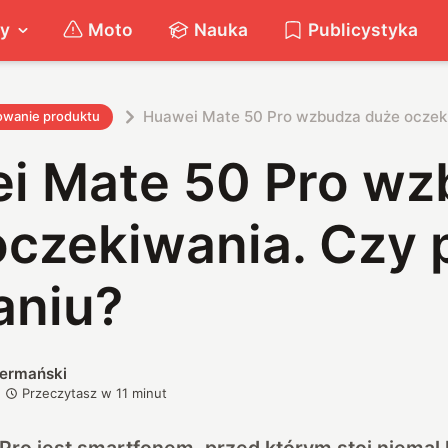
ty
Moto
Nauka
Publicystyka
Huawei Mate 50 Pro wzbudza duże oczek
owanie produktu
i Mate 50 Pro wz
oczekiwania. Czy 
niu?
iermański
Przeczytasz w
11
minut
ro jest smartfonem, przed którym stoi niemal 