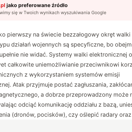
pl
jako preferowane źródło
awimy się w Twoich wynikach wyszukiwania Google
ako pierwszy na świecie bezzałogowy okręt walki 
typu działań wojennych są specyficzne, bo obejm
upełnie nie widać. Systemy walki elektronicznej
wet całkowite uniemożliwianie przeciwnikowi kor
nicznych z wykorzystaniem systemów emisji
nej. Atak przyjmuje postać zagłuszania, zakłócan
magnetycznego, a dobrze przeprowadzony może 
walając odciąć komunikację oddziału z bazą, unie
ia (dronów, pocisków), czy oślepić radary oraz 