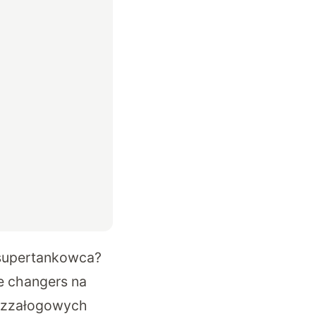
 supertankowca?
e changers na
bezzałogowych