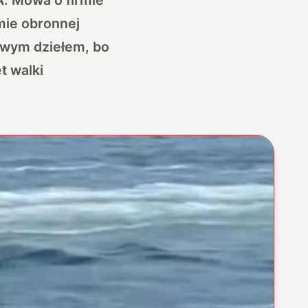
rmie obronnej
owym dziełem, bo
t walki