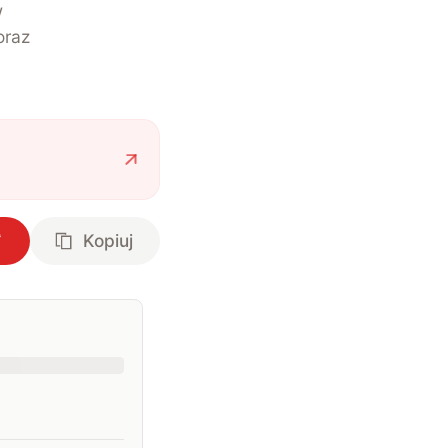
w
oraz
Kopiuj