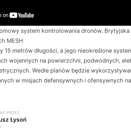
łomowy system kontrolowania dronów. Brytyjska
ach MESH
zy 15 metrów długości, a jego nieokreślone syst
iach wojennych na powierzchni, podwodnych, ele
etrycznych. Wedle planów będzie wykorzystywa
nnych w misjach defensywnych i ofensywnych n
NE PRZEZ
usz Łysoń
r