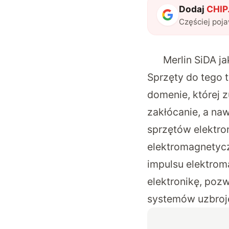
Dodaj
CHIP.
Częściej poj
Merlin SiDA j
Sprzęty do tego 
domenie, której z
zakłócanie, a na
sprzętów elektro
elektromagnetycz
impulsu elektro
elektronikę, poz
systemów uzbrojen