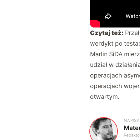
Czytaj też:
Prze
werdykt po test
Marlin SiDA mier
udział w działan
operacjach asym
operacjach woje
otwartym.
NAPISA
Mate
M
Redakto