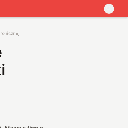
tronicznej
e
i
A. Mowa o firmie