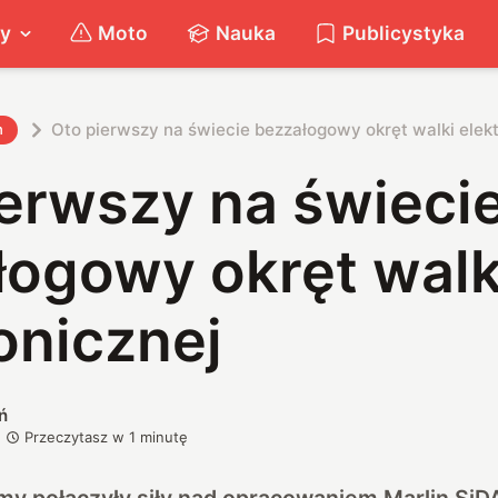
ty
Moto
Nauka
Publicystyka
Oto pierwszy na świecie bezzałogowy okręt walki elek
h
ierwszy na świeci
łogowy okręt walk
onicznej
ń
Przeczytasz w
1
minutę
rmy połączyły siły nad opracowaniem Marlin SiD