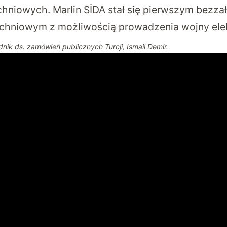
hniowych. Marlin SİDA stał się pierwszym bez
chniowym z możliwością prowadzenia wojny elek
dnik ds. zamówień publicznych Turcji, Ismail Demir.