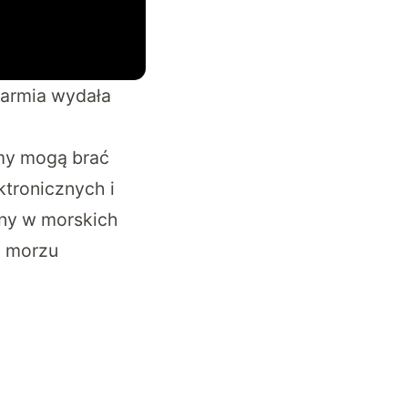
 armia wydała
emy mogą brać
ktronicznych i
ny w morskich
a morzu