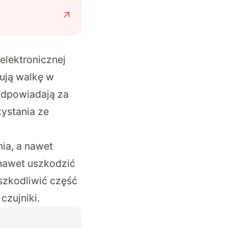
elektronicznej
ują walkę w
 odpowiadają za
zystania ze
ia, a nawet
nawet uszkodzić
szkodliwić część
czujniki.