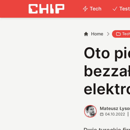
Tech
Tes
Home
Tec
Oto p
bezza
elektr
Mateusz Łyso
M
04.10.2022
|
Dwie tureckie fi