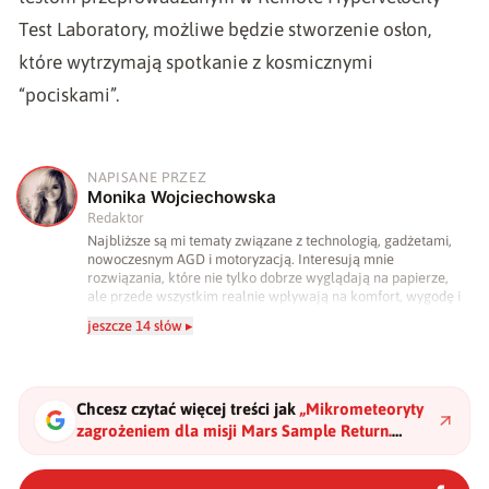
Test Laboratory, możliwe będzie stworzenie osłon,
które wytrzymają spotkanie z kosmicznymi
“pociskami”.
NAPISANE PRZEZ
M
Monika Wojciechowska
Redaktor
Najbliższe są mi tematy związane z technologią, gadżetami,
nowoczesnym AGD i motoryzacją. Interesują mnie
rozwiązania, które nie tylko dobrze wyglądają na papierze,
ale przede wszystkim realnie wpływają na komfort, wygodę i
sposób, w jaki korzystamy z technologii na co dzień.
jeszcze 14 słów ▸
Ukończyłam studia dziennikarskie oraz szkolenia z zakresu
sztucznej inteligencji. Prywatnie uwielbiam gry i muzykę.
Chcesz czytać więcej treści jak
„
Mikrometeoryty
zagrożeniem dla misji Mars Sample Return.
NASA już testuje osłony
"
?