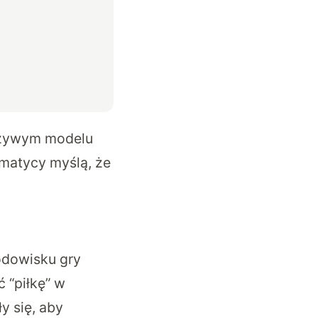
 żywym modelu
rmatycy myślą, że
odowisku gry
 “piłkę” w
y się, aby