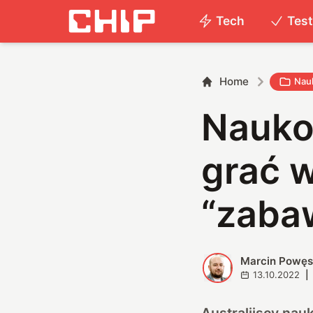
Tech
Tes
Home
Nau
Nauko
grać w
“zaba
Marcin Powę
M
13.10.2022
|
Australijscy na