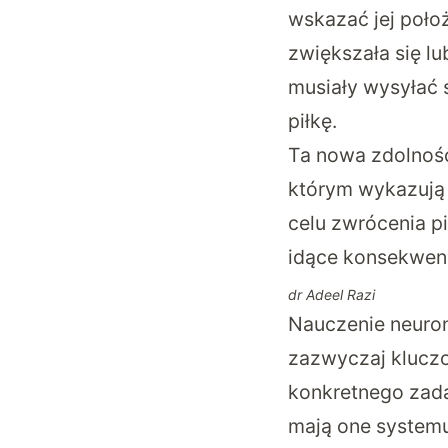
wskazać jej poło
zwiększała się lu
musiały wysyłać 
piłkę.
Ta nowa zdolnoś
którym wykazują 
celu zwrócenia pi
idące konsekwenc
dr Adeel Razi
Nauczenie neuron
zazwyczaj klucz
konkretnego zada
mają one system