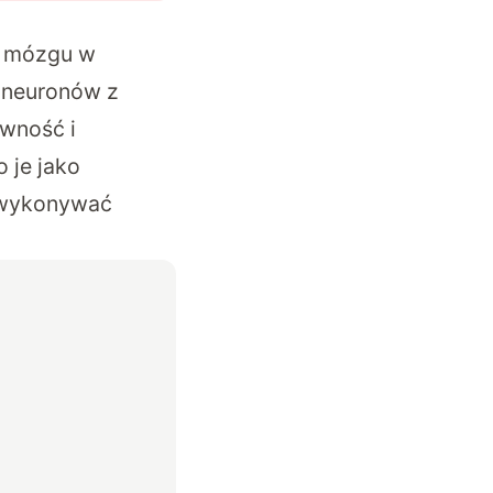
l mózgu w
h neuronów z
wność i
 je jako
o wykonywać