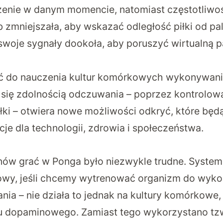
żenie w danym momencie, natomiast częstotliwo
b zmniejszała, aby wskazać odległość piłki od pa
swoje sygnały dookoła, aby poruszyć wirtualną p
ć do nauczenia kultur komórkowych wykonywani
się zdolnością odczuwania – poprzez kontrolowa
łki – otwiera nowe możliwości odkryć, które będ
je dla technologii, zdrowia i społeczeństwa.
ów grać w Ponga było niezwykle trudne. System k
owy, jeśli chcemy wytrenować organizm do wyko
nia – nie działa to jednak na kultury komórkowe,
u dopaminowego. Zamiast tego wykorzystano tzw