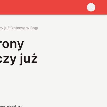
zy już “zabawa w Boga”?
rony
zy już
um grać w