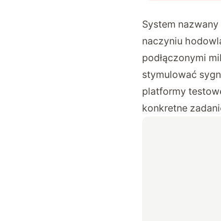
System nazwany 
naczyniu hodowla
podłączonymi mik
stymulować sygna
platformy testow
konkretne zadani