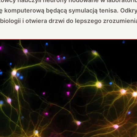
rę komputerową będącą symulacją tenisa. Odkry
iologii i otwiera drzwi do lepszego zrozumien