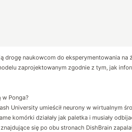
ają drogę naukowcom do eksperymentowania na
modelu zaprojektowanym zgodnie z tym, jak info
ą w Ponga?
h University umieścił neurony w wirtualnym śr
me komórki działały jak paletka i musiały odbijać
 znajdujące się po obu stronach DishBrain zapalał