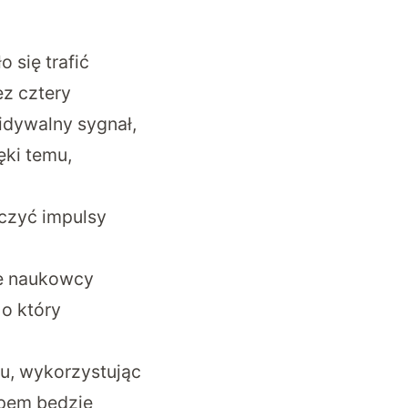
 się trafić
ez cztery
idywalny sygnał,
ęki temu,
aczyć impulsy
le naukowcy
 o który
u, wykorzystując
apem będzie