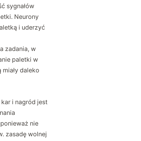
ść sygnałów
letki. Neurony
aletką i uderzyć
a zadania, w
nie paletki w
ą miały daleko
ar i nagród jest
nania
 ponieważ nie
. zasadę wolnej