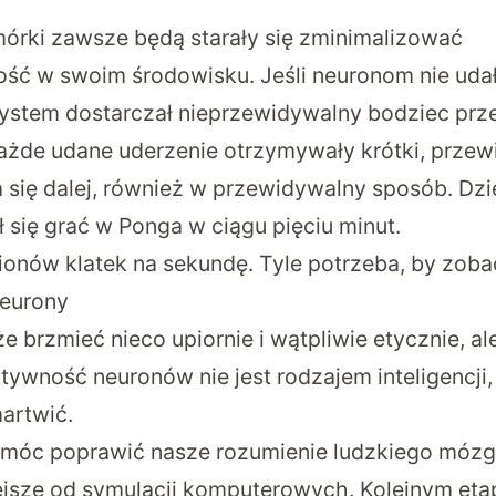
órki zawsze będą starały się zminimalizować
ść w swoim środowisku. Jeśli neuronom nie udało
 system dostarczał nieprzewidywalny bodziec prz
każde udane uderzenie otrzymywały krótki, przew
 się dalej, również w przewidywalny sposób. Dzi
 się grać w Ponga w ciągu pięciu minut.
lionów klatek na sekundę. Tyle potrzeba, by zob
neurony
 brzmieć nieco upiornie i wątpliwie etycznie, a
tywność neuronów nie jest rodzajem inteligencji,
artwić.
móc poprawić nasze rozumienie ludzkiego mózg
jsze od symulacji komputerowych. Kolejnym et