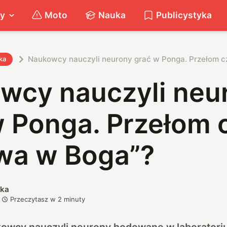
ty
Moto
Nauka
Publicystyka
Naukowcy nauczyli neurony grać w Ponga. Przełom c
ka
wcy nauczyli neu
 Ponga. Przełom c
wa w Boga”?
ska
Przeczytasz w
2
minuty
ukowcy nauczyli neurony hodowane w laboratori