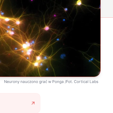
Neurony nauczono grać w Ponga /Fot. Cortical Labs