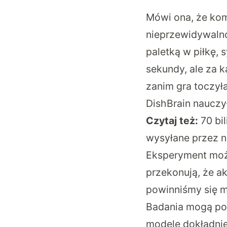
Mówi ona, że kom
nieprzewidywalno
paletką w piłkę,
sekundy, ale za 
zanim gra toczyła
DishBrain nauczył
Czytaj też:
70 bi
wysyłane przez 
Eksperyment może
przekonują, że ak
powinniśmy się m
Badania mogą po
modele dokładnie