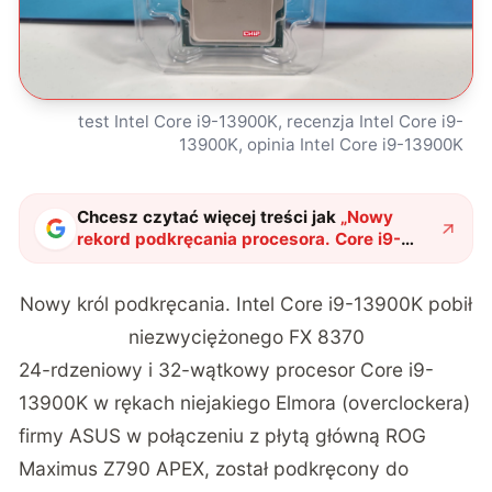
test Intel Core i9-13900K, recenzja Intel Core i9-
13900K, opinia Intel Core i9-13900K
Chcesz czytać więcej treści jak
„
Nowy
rekord podkręcania procesora. Core i9-
13900K Intela pobił 8-letni rekord procesora
AMD
"
?
Nowy król podkręcania. Intel Core i9-13900K pobił
niezwyciężonego FX 8370
24-rdzeniowy i 32-wątkowy procesor Core i9-
13900K w rękach niejakiego Elmora (overclockera)
firmy ASUS w połączeniu z płytą główną ROG
Maximus Z790 APEX, został podkręcony do