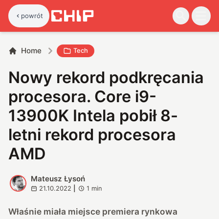
powrót
Home
Tech
Nowy rekord podkręcania
procesora. Core i9-
13900K Intela pobił 8-
letni rekord procesora
AMD
Mateusz Łysoń
M
21.10.2022
|
1
min
Właśnie miała miejsce premiera rynkowa