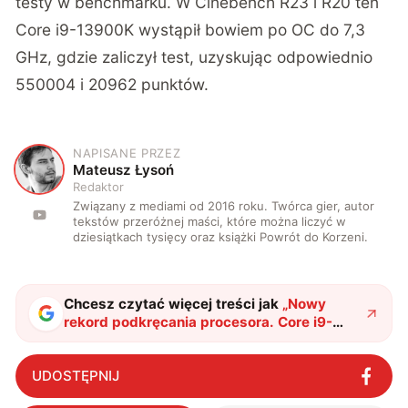
testy w benchmarku. W Cinebench R23 i R20 ten
Core i9-13900K wystąpił bowiem po OC do 7,3
GHz, gdzie zaliczył test, uzyskując odpowiednio
550004 i 20962 punktów.
NAPISANE PRZEZ
M
Mateusz Łysoń
Redaktor
Związany z mediami od 2016 roku. Twórca gier, autor
tekstów przeróżnej maści, które można liczyć w
dziesiątkach tysięcy oraz książki Powrót do Korzeni.
Chcesz czytać więcej treści jak
„
Nowy
rekord podkręcania procesora. Core i9-
13900K Intela pobił 8-letni rekord procesora
AMD
"
?
UDOSTĘPNIJ