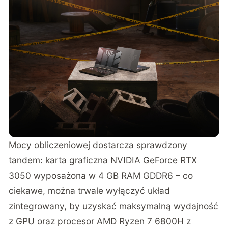
Mocy obliczeniowej dostarcza sprawdzony
tandem: karta graficzna NVIDIA GeForce RTX
3050 wyposażona w 4 GB RAM GDDR6 – co
ciekawe, można trwale wyłączyć układ
zintegrowany, by uzyskać maksymalną wydajność
z GPU oraz procesor AMD Ryzen 7 6800H z