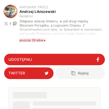
NAPISANE PRZEZ
A
Andrzej Libiszewski
Redaktor
Zbłąkane dziecię Amberu, w pół drogi między
Wzorcem Porządku, a Logrusem Chaosu. Z
Ghostwheelem pod rękę, ze Spikardem w marzeniach,
earl pustki Pomiędzy, szalony książę Galerii Luster,
karta Tarota nakreślona między wtedy, a teraz. A
jeszcze 29 słów ▸
serio? Pisaniem o szeroko pojętej technice o zajmuję
się od 2017 roku. Poza tym kocham fotografię, książki,
fantastykę i koty. W wolnych chwilach słucham muzyki
i gram w gry :)
UDOSTĘPNIJ
TWITTER
Kopiuj