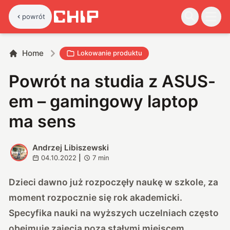
powrót
Home
Lokowanie produktu
Powrót na studia z ASUS-
em – gamingowy laptop
ma sens
Andrzej Libiszewski
A
04.10.2022
|
7
min
Dzieci dawno już rozpoczęły naukę w szkole, za
moment rozpocznie się rok akademicki.
Specyfika nauki na wyższych uczelniach często
obejmuje zajęcia poza stałymi miejscem