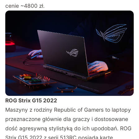
cenie ~4800 zł.
ROG Strix G15 2022
Maszyny z rodziny Republic of Gamers to laptopy
przeznaczone głównie dla graczy i dostosowane
dość agresywną stylistyką do ich upodobań. ROG
Strix G15 2022 z serii 513RC posiada kartę