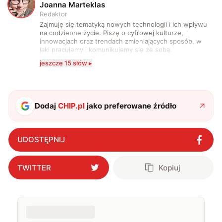
J
Joanna Marteklas
Redaktor
Zajmuję się tematyką nowych technologii i ich wpływu
na codzienne życie. Piszę o cyfrowej kulturze,
innowacjach oraz trendach zmieniających sposób, w
jaki pracujemy i komunikujemy się ze sobą.
Szczególnie interesuje mnie relacja między rozwojem
jeszcze 15 słów ▸
technologii a współczesną popkulturą. W wolnych
chwilach zakopuję się w książkach i komiksach —
najczęściej w fantastyce i wuxia.
Dodaj
CHIP.pl
jako preferowane źródło
UDOSTĘPNIJ
TWITTER
Kopiuj