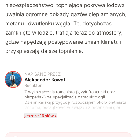
niebezpieczeństwo: topniejąca pokrywa lodowa
uwalnia ogromne pokłady gazów cieplarnianych,
metanu i dwutlenku węgla. Te, dotychczas
zamknięte w lodzie, trafiają teraz do atmosfery,
gdzie napędzają postępowanie zmian klimatu i
przyspieszają dalsze topnienie.
NAPISANE PRZEZ
A
Aleksander Kowal
Redaktor
Z wykształcenia romanista (język francuski oraz
hiszpański) ze specjalizacją z traduktologii.
Dziennikarską przygodę rozpocząłem około piętnastu
lat temu, początkowo w związku z recenzjami gier
komputerowych i filmów. Obecnie publikuję
jeszcze 16 słów ▸
zdecydowanie częściej na tematy związane z nauką
oraz technologią. W wolnym czasie uwielbiam
podróżować, śledzić kinowe i książkowe nowości, a
także uprawiać oraz oglądać sport.