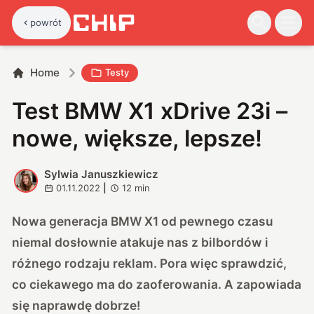
powrót
Home
Testy
Test BMW X1 xDrive 23i –
nowe, większe, lepsze!
Sylwia Januszkiewicz
S
01.11.2022
|
12
min
Nowa generacja BMW X1 od pewnego czasu
niemal dosłownie atakuje nas z bilbordów i
różnego rodzaju reklam. Pora więc sprawdzić,
co ciekawego ma do zaoferowania. A zapowiada
się naprawdę dobrze!