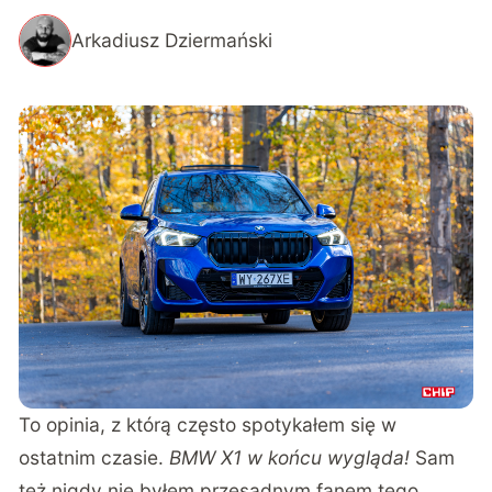
Arkadiusz Dziermański
To opinia, z którą często spotykałem się w
ostatnim czasie.
BMW X1 w końcu wygląda!
Sam
też nigdy nie byłem przesadnym fanem tego