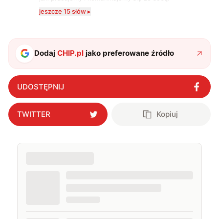
Szczególnie interesuje mnie relacja między rozwojem
jeszcze 15 słów ▸
technologii a współczesną popkulturą. W wolnych
chwilach zakopuję się w książkach i komiksach —
najczęściej w fantastyce i wuxia.
Dodaj
CHIP.pl
jako preferowane źródło
UDOSTĘPNIJ
TWITTER
Kopiuj