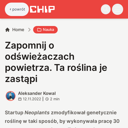
powrót
Home
Nauka
Zapomnij o
odświeżaczach
powietrza. Ta roślina je
zastąpi
Aleksander Kowal
A
12.11.2022
|
2
min
Startup
Neoplants
zmodyfikował genetycznie
roślinę w taki sposób, by wykonywała pracę 30