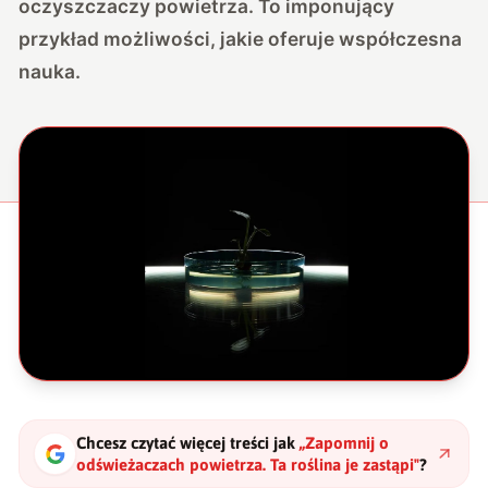
oczyszczaczy powietrza. To imponujący
przykład możliwości, jakie oferuje współczesna
nauka.
Chcesz czytać więcej treści jak
„
Zapomnij o
odświeżaczach powietrza. Ta roślina je zastąpi
"
?