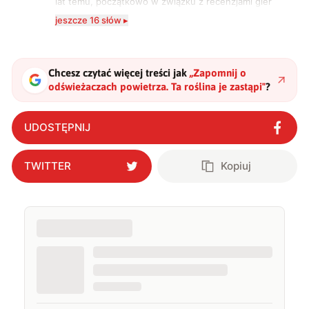
lat temu, początkowo w związku z recenzjami gier
komputerowych i filmów. Obecnie publikuję
jeszcze 16 słów ▸
zdecydowanie częściej na tematy związane z nauką
oraz technologią. W wolnym czasie uwielbiam
podróżować, śledzić kinowe i książkowe nowości, a
także uprawiać oraz oglądać sport.
Chcesz czytać więcej treści jak
„
Zapomnij o
odświeżaczach powietrza. Ta roślina je zastąpi
"
?
UDOSTĘPNIJ
TWITTER
Kopiuj