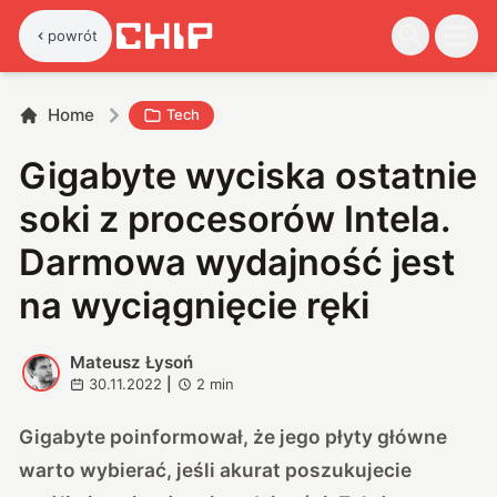
powrót
Home
Tech
Gigabyte wyciska ostatnie
soki z procesorów Intela.
Darmowa wydajność jest
na wyciągnięcie ręki
Mateusz Łysoń
M
30.11.2022
|
2
min
Gigabyte poinformował, że jego płyty główne
warto wybierać, jeśli akurat poszukujecie