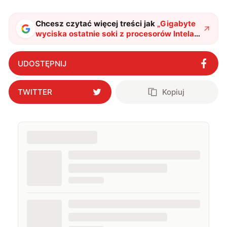
Chcesz czytać więcej treści jak
„
Gigabyte
wyciska ostatnie soki z procesorów Intela.
Darmowa wydajność jest na wyciągnięcie
ręki
"
?
UDOSTĘPNIJ
TWITTER
Kopiuj