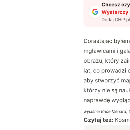
Chcesz czyt
Wystarczy 
Dodaj CHIP.p
Dorastając byłem
mgławicami i gal
obrazu, który zai
lat, co prowadzi 
aby stworzyć mapę
którzy nie są na
naprawdę wygląd
wyjaśnia Brice Ménard,
Czytaj też:
Kosmi