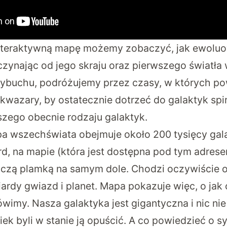
interaktywną mapę możemy zobaczyć, jak ewolu
zynając od jego skraju oraz pierwszego światł
ybuchu, podróżujemy przez czasy, w których po
k kwazary, by ostatecznie dotrzeć do galaktyk spi
zego obecnie rodzaju galaktyk.
a wszechświata obejmuje około 200 tysięcy gal
d, na mapie (która jest
dostępna pod tym adres
czą plamką na samym dole. Chodzi oczywiście 
iardy gwiazd i planet. Mapa pokazuje więc, o jak
imy. Nasza galaktyka jest gigantyczna i nic nie
k byli w stanie ją opuścić. A co powiedzieć o syt