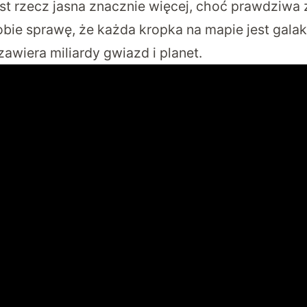
est rzecz jasna znacznie więcej, choć prawdziw
obie sprawę, że każda kropka na mapie jest galak
awiera miliardy gwiazd i planet.