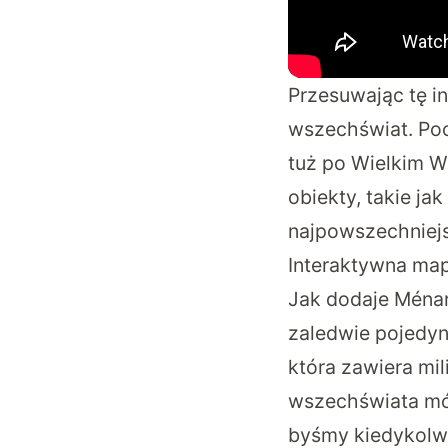
Przesuwając tę 
wszechświat. Poc
tuż po Wielkim W
obiekty, takie ja
najpowszechniejs
Interaktywna map
Jak dodaje Ménar
zaledwie pojedyn
która zawiera mil
wszechświata mów
byśmy kiedykolwie