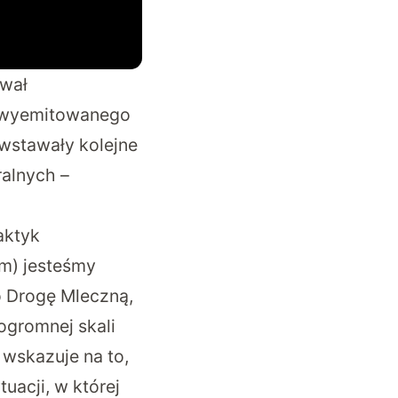
ował
a wyemitowanego
wstawały kolejne
ralnych –
aktyk
em
) jesteśmy
o Drogę Mleczną,
 ogromnej skali
 wskazuje na to,
uacji, w której