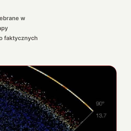
zebrane w
apy
o faktycznych