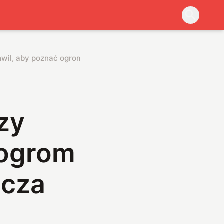
wil, aby poznać ogrom wszystkiego, co nas otacza
zy
 ogrom
acza