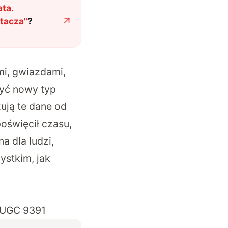
ta.
otacza
"
?
i, gwiazdami,
zyć nowy typ
zują te dane od
poświęcił czasu,
a dla ludzi,
ystkim, jak
 UGC 9391