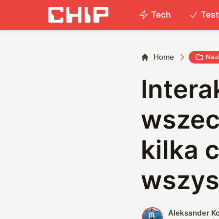
Tech
Tes
Home
Nau
Inter
wszec
kilka 
wszys
Aleksander K
A