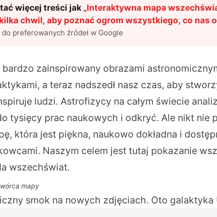
ać więcej treści jak
„
Interaktywna mapa wszechświa
kilka chwil, aby poznać ogrom wszystkiego, co nas 
l do preferowanych źródeł w Google
 bardzo zainspirowany obrazami astronomicznym
aktykami, a teraz nadszedł nasz czas, aby stwor
nspiruje ludzi. Astrofizycy na całym świecie anali
do tysięcy prac naukowych i odkryć. Ale nikt nie 
, która jest piękna, naukowo dokładna i dostępn
ukowcami. Naszym celem jest tutaj pokazanie wsz
a wszechświat.
 twórca mapy
czny smok na nowych zdjęciach. Oto galaktyka