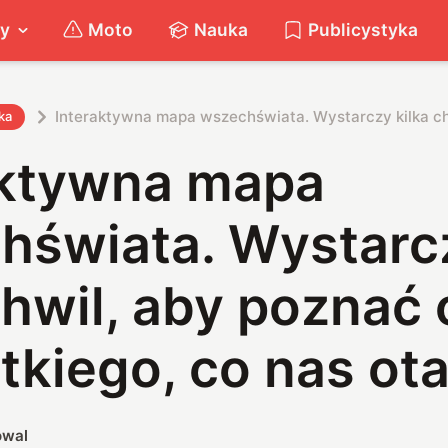
ty
Moto
Nauka
Publicystyka
Interaktywna mapa wszechświata. Wystarczy kilka ch
ka
aktywna mapa
hświata. Wystarc
chwil, aby poznać
tkiego, co nas ot
owal