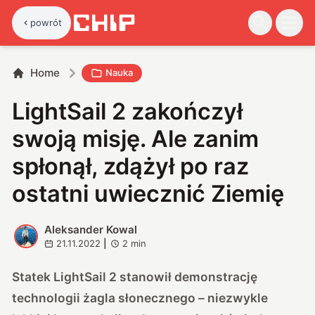
powrót
Home
Nauka
LightSail 2 zakończył
swoją misję. Ale zanim
spłonął, zdążył po raz
ostatni uwiecznić Ziemię
Aleksander Kowal
A
21.11.2022
|
2
min
Statek LightSail 2 stanowił demonstrację
technologii żagla słonecznego – niezwykle