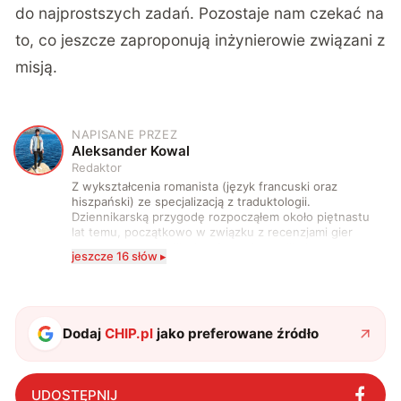
do najprostszych zadań. Pozostaje nam czekać na
to, co jeszcze zaproponują inżynierowie związani z
misją.
NAPISANE PRZEZ
A
Aleksander Kowal
Redaktor
Z wykształcenia romanista (język francuski oraz
hiszpański) ze specjalizacją z traduktologii.
Dziennikarską przygodę rozpocząłem około piętnastu
lat temu, początkowo w związku z recenzjami gier
komputerowych i filmów. Obecnie publikuję
jeszcze 16 słów ▸
zdecydowanie częściej na tematy związane z nauką
oraz technologią. W wolnym czasie uwielbiam
podróżować, śledzić kinowe i książkowe nowości, a
także uprawiać oraz oglądać sport.
Dodaj
CHIP.pl
jako preferowane źródło
UDOSTĘPNIJ