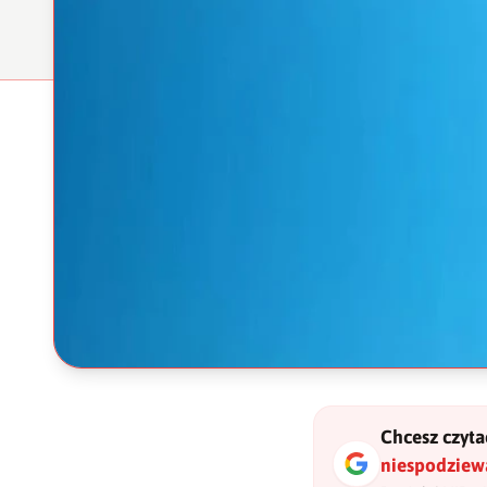
Chcesz czytać
niespodziewa