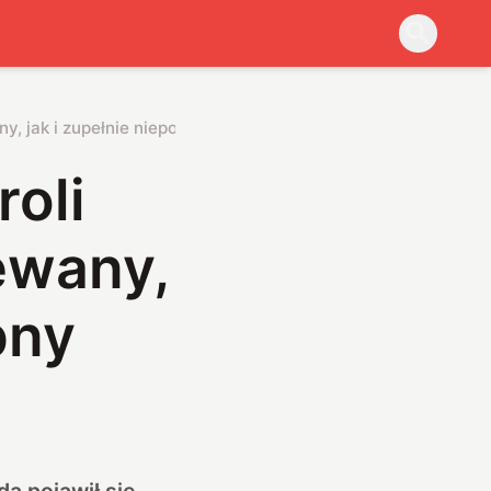
, jak i zupełnie niepotrzebny
oli
ewany,
bny
da
pojawił się