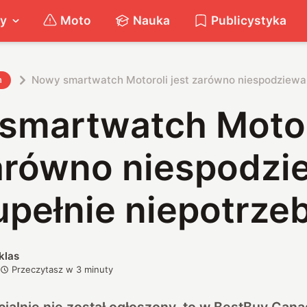
ty
Moto
Nauka
Publicystyka
Nowy smartwatch Motoroli jest zarówno niespodziewany
h
smartwatch Motor
zarówno niespodzi
zupełnie niepotrze
klas
Przeczytasz w
3
minuty
cjalnie nie został ogłoszony, to w
BestBuy Cana