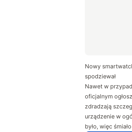
Nowy smartwatch M
spodziewał
Nawet w przypad
oficjalnym ogłosz
zdradzają szczegó
urządzenie w ogó
było, więc śmiał