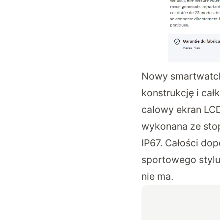
Nowy smartwatch
konstrukcję i ca
calowy ekran LCD
wykonana ze stop
IP67. Całości dop
sportowego stylu
nie ma.