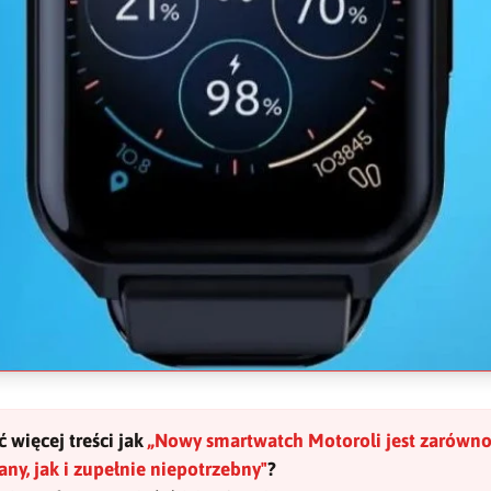
 więcej treści jak
„
Nowy smartwatch Motoroli jest zarówn
ny, jak i zupełnie niepotrzebny
"
?