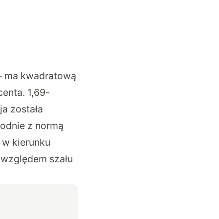
 – ma kwadratową
enta. 1,69-
ja została
godnie z normą
e w kierunku
m względem szału