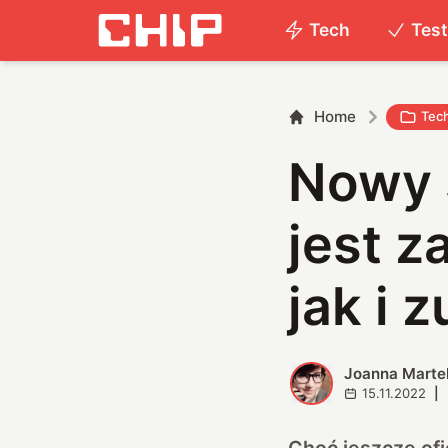
Tech
Tes
Home
Tec
Nowy 
jest 
jak i 
Joanna Marte
J
15.11.2022
|
Choć jeszcze ofi