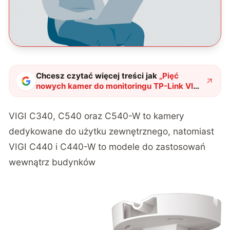
Chcesz czytać więcej treści jak
„
Pięć
nowych kamer do monitoringu TP-Link VIGI
zadba o bezpieczeństwo waszego
przedsiębiorstwa
"
?
VIGI C340, C540 oraz C540-W to kamery
dedykowane do użytku zewnętrznego, natomiast
VIGI C440 i C440-W to modele do zastosowań
wewnątrz budynków