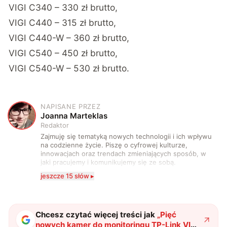
VIGI C340
– 330 zł brutto,
VIGI C440
– 315 zł brutto,
VIGI C440-W
– 360 zł brutto,
VIGI C540
– 450 zł brutto,
VIGI C540-W
– 530 zł brutto.
NAPISANE PRZEZ
J
Joanna Marteklas
Redaktor
Zajmuję się tematyką nowych technologii i ich wpływu
na codzienne życie. Piszę o cyfrowej kulturze,
innowacjach oraz trendach zmieniających sposób, w
jaki pracujemy i komunikujemy się ze sobą.
Szczególnie interesuje mnie relacja między rozwojem
jeszcze 15 słów ▸
technologii a współczesną popkulturą. W wolnych
chwilach zakopuję się w książkach i komiksach —
najczęściej w fantastyce i wuxia.
Chcesz czytać więcej treści jak
„
Pięć
nowych kamer do monitoringu TP-Link VIGI