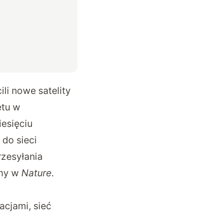
li nowe satelity
etu w
esięciu
do sieci
zesyłania
amy w
Nature
.
cjami, sieć