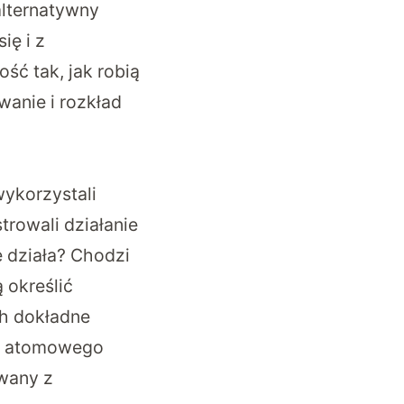
alternatywny
ię i z
ć tak, jak robią
wanie i rozkład
wykorzystali
rowali działanie
 działa? Chodzi
 określić
ch dokładne
ra atomowego
owany z