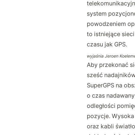
telekomunikacyjn
system pozycjonow
powodzeniem opra
to istniejące sie
czasu jak GPS.
wyjaśnia Jeroen Koeleme
Aby przekonać si
sześć nadajników
SuperGPS na obs
o czas nadawanyc
odległości pomię
pozycje. Wysoka
oraz kabli świat