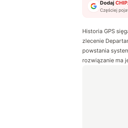
Dodaj
CHIP.
Częściej poj
Historia GPS sięg
zlecenie Depart
powstania system
rozwiązanie ma j