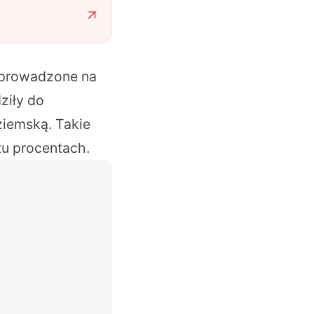
, prowadzone na
ziły do
ziemską. Takie
tu procentach.