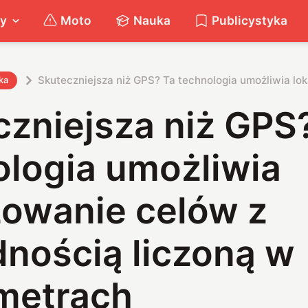
ty
Moto
Nauka
Publicystyka
Skuteczniejsza niż GPS? Ta technologia umożliwia lo
ka
zniejsza niż GPS
ologia umożliwia
zowanie celów z
dnością liczoną w
metrach