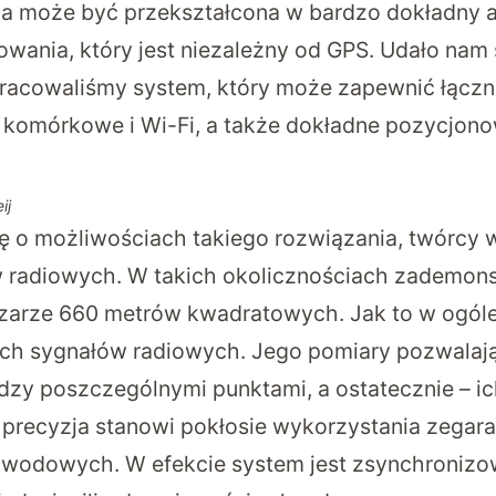
a może być przekształcona w bardzo dokładny 
ania, który jest niezależny od GPS. Udało nam s
cowaliśmy system, który może zapewnić łącznoś
ci komórkowe i Wi-Fi, a także dokładne pozycjono
ij
ę o możliwościach takiego rozwiązania, twórcy 
 radiowych. W takich okolicznościach zademonst
zarze 660 metrów kwadratowych. Jak to w ogóle
h sygnałów radiowych. Jego pomiary pozwalają
dzy poszczególnymi punktami, a ostatecznie – i
 precyzja stanowi pokłosie wykorzystania zega
łowodowych. W efekcie system jest zsynchroniz