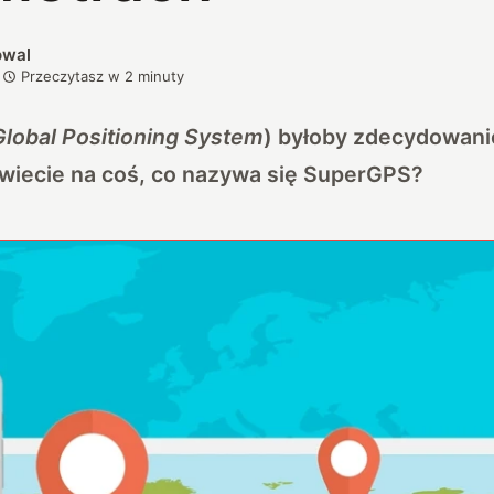
owal
Przeczytasz w
2
minuty
Global Positioning System
) byłoby zdecydowanie
owiecie na coś, co nazywa się SuperGPS?