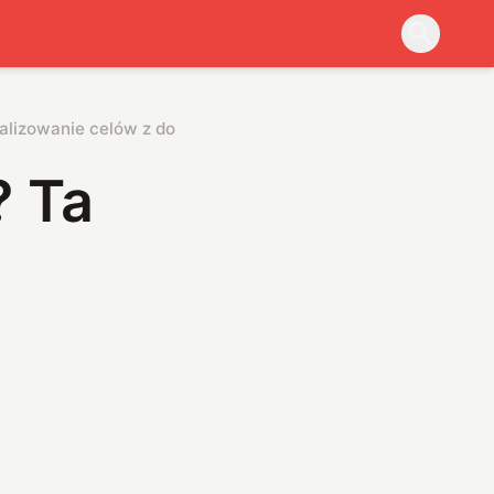
kalizowanie celów z dokładnością liczoną w centymetrach
? Ta