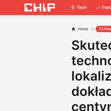
Tech
Tes
Home
Nau
Skutec
techn
lokali
dokła
centy