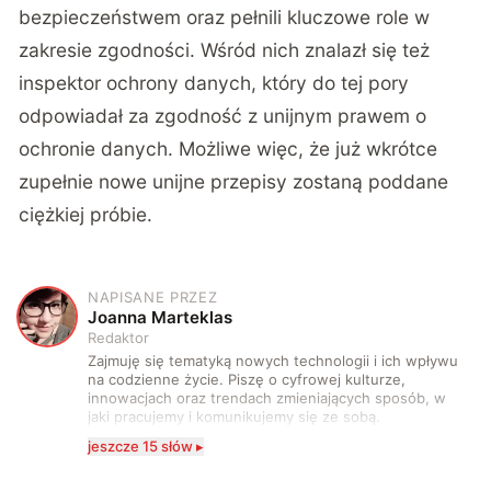
bezpieczeństwem oraz pełnili kluczowe role w
zakresie zgodności. Wśród nich znalazł się też
inspektor ochrony danych, który do tej pory
odpowiadał za zgodność z unijnym prawem o
ochronie danych. Możliwe więc, że już wkrótce
zupełnie nowe unijne przepisy zostaną poddane
ciężkiej próbie.
NAPISANE PRZEZ
J
Joanna Marteklas
Redaktor
Zajmuję się tematyką nowych technologii i ich wpływu
na codzienne życie. Piszę o cyfrowej kulturze,
innowacjach oraz trendach zmieniających sposób, w
jaki pracujemy i komunikujemy się ze sobą.
Szczególnie interesuje mnie relacja między rozwojem
jeszcze 15 słów ▸
technologii a współczesną popkulturą. W wolnych
chwilach zakopuję się w książkach i komiksach —