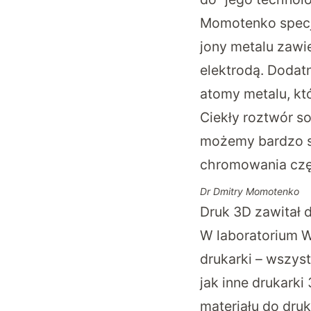
Momotenko specja
jony metalu zawi
elektrodą. Dodatn
atomy metalu, któ
Ciekły roztwór so
możemy bardzo s
chromowania częś
Dr Dmitry Momotenko
Druk 3D zawitał 
W laboratorium W
drukarki – wszys
jak inne drukarki
materiału do dru