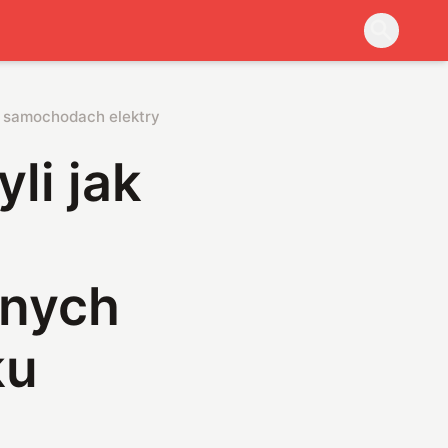
 o samochodach elektrycznych ładowanych w ciągu kilku seku
li jak
znych
ku