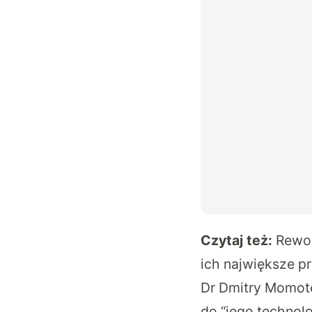
Czytaj też:
Rewol
ich największe p
Dr Dmitry Momot
do “jego technolo