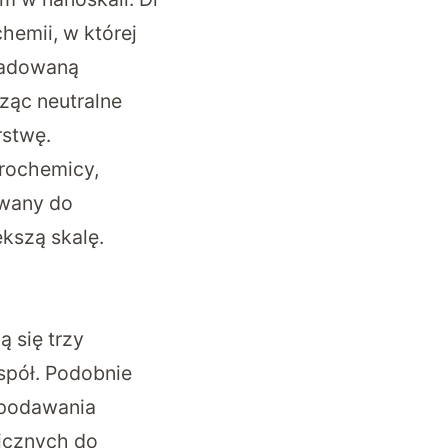
hemii, w której
aładowaną
rząc neutralne
rstwę.
trochemicy,
ywany do
kszą skalę.
 się trzy
spół. Podobnie
o podawania
icznych do