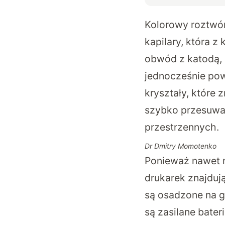
Kolorowy roztwór 
kapilary, która z
obwód z katodą, 
jednocześnie powi
kryształy, które 
szybko przesuwaj
przestrzennych.
Dr Dmitry Momotenko
Ponieważ nawet n
drukarek znajduj
są osadzone na g
są zasilane bate