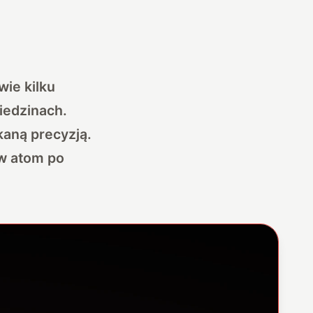
wie kilku
iedzinach.
aną precyzją.
ów atom po