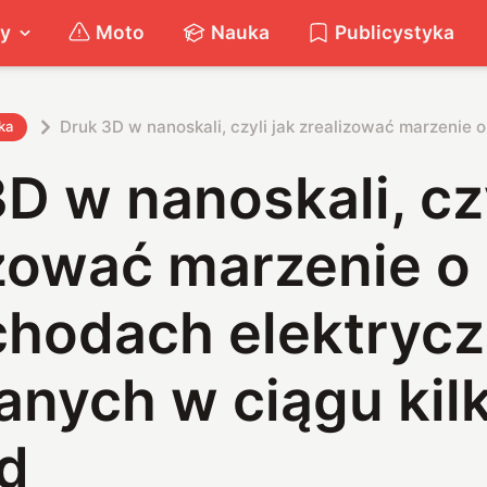
ty
Moto
Nauka
Publicystyka
Druk 3D w nanoskali, czyli jak zrealizować marzenie
ka
D w nanoskali, czy
izować marzenie o
hodach elektryc
anych w ciągu kil
d