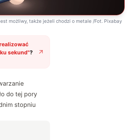
est możliwy, także jeżeli chodzi o metale /Fot. Pixabay
zrealizować
lku sekund
"
?
warzanie
o do tej pory
dnim stopniu