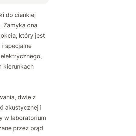
ki do cienkiej
dę. Zamyka ona
kcia, który jest
 i specjalne
 elektrycznego,
h kierunkach
wania, dwie z
i akustycznej i
y w laboratorium
zane przez prąd