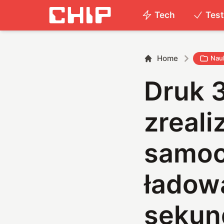
Tech
Tes
Home
Nau
Druk 3
zreal
samoc
ładow
sekun