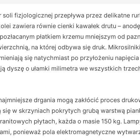
soli fizjologicznej przepływa przez delikatne rur
 kolei zawiera równie cienki kawałek drutu – ano
pozłacanym płatkiem krzemu mniejszym od pazno
erzchnią, na której odbywa się druk. Mikrosilniki
zmieniają się natychmiast po przyłożeniu napięcia
ą dyszę o ułamki milimetra we wszystkich trzec
ajmniejsze drgania mogą zakłócić proces druko
ą się w skrzyniach pokrytych grubą warstwą piank
ranitowych płytach, każda o masie 150 kg. Lamp
riami, ponieważ pola elektromagnetyczne wytwar