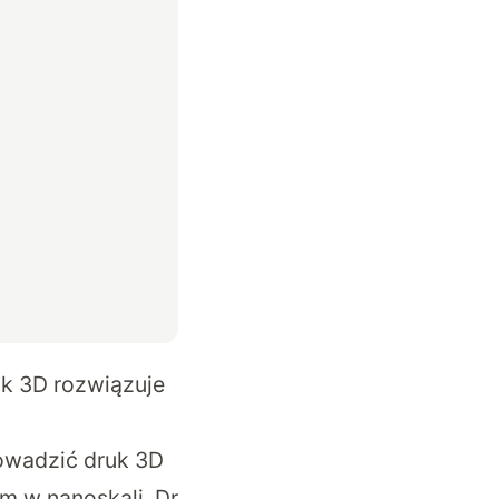
uk 3D rozwiązuje
owadzić druk 3D
em w nanoskali. Dr