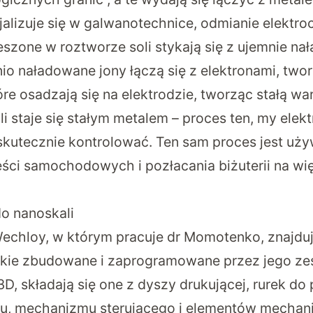
lizuje się w galwanotechnice, odmianie elektroc
eszone w roztworze soli stykają się z ujemnie n
io naładowane jony łączą się z elektronami, two
re osadzają się na elektrodzie, tworząc stałą wa
li staje się stałym metalem – proces ten, my elek
kutecznie kontrolować. Ten sam proces jest uż
ci samochodowych i pozłacania biżuterii na wię
do nanoskali
echloy, w którym pracuje dr Momotenko, znajdują
tkie zbudowane i zaprogramowane przez jego ze
 3D, składają się one z dyszy drukującej, rurek d
ku, mechanizmu sterującego i elementów mechan