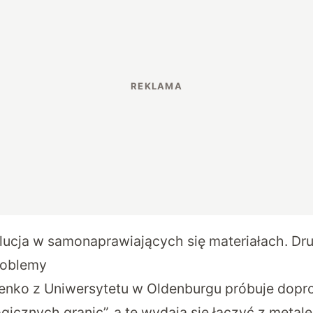
ucja w samonaprawiających się materiałach. Dr
roblemy
enko
z Uniwersytetu w Oldenburgu próbuje dopr
gicznych granic”, a te wydają się łączyć z metal