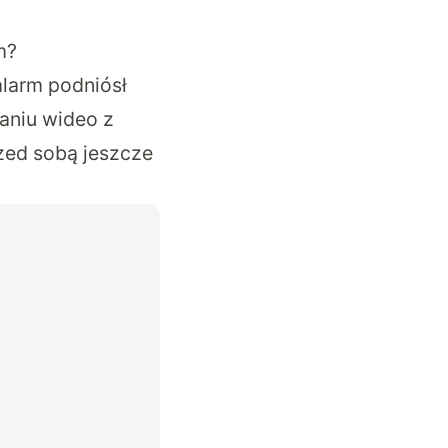
m?
alarm podniósł
aniu wideo z
zed sobą jeszcze