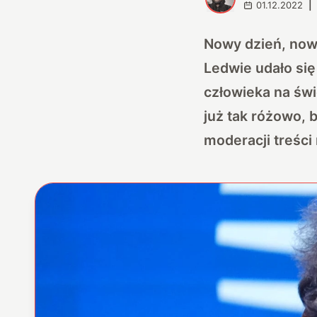
01.12.2022
|
Nowy dzień, nowy
Ledwie udało się
człowieka na świ
już tak różowo, 
moderacji treśc