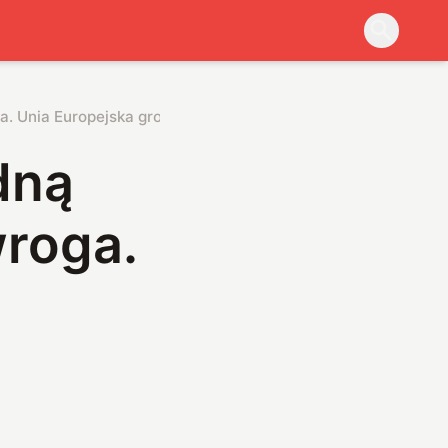
 zakończył jedną wojnę, ale ma nowego wroga. Unia Europejska grozi Twitterowi banem
dną
roga.