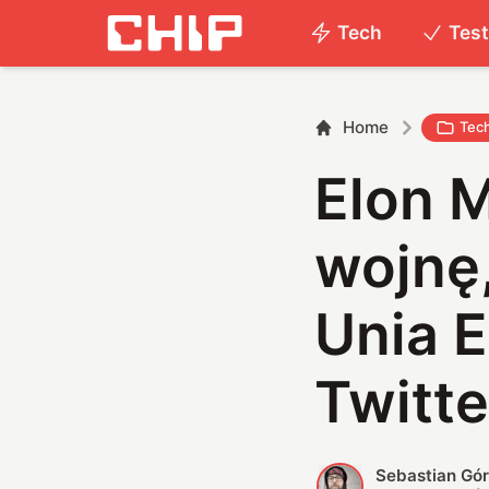
Tech
Tes
Home
Tec
Elon 
wojnę
Unia E
Twitt
Sebastian Gór
S