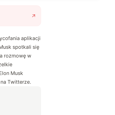
cofania aplikacji
Musk spotkali się
 na rozmowę w
zelkie
 Elon Musk
na Twitterze.