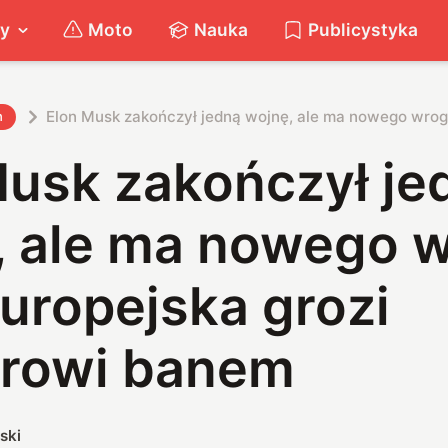
ty
Moto
Nauka
Publicystyka
Elon Musk
h
Musk zakończył je
, ale ma nowego w
uropejska grozi
erowi banem
ski