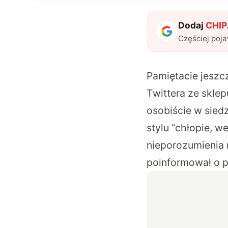
Dodaj
CHIP.
Częściej poj
Pamiętacie jesz
Twittera ze skle
osobiście w sied
stylu “chłopie, w
nieporozumienia 
poinformował o p