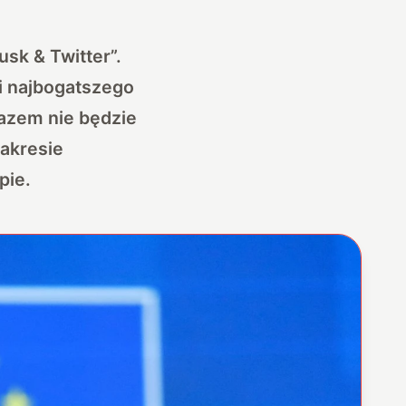
sk & Twitter”.
i najbogatszego
razem nie będzie
zakresie
pie.