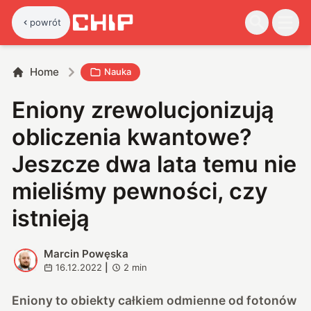
powrót
Home
Nauka
Eniony zrewolucjonizują
obliczenia kwantowe?
Jeszcze dwa lata temu nie
mieliśmy pewności, czy
istnieją
Marcin Powęska
M
16.12.2022
|
2
min
Eniony to obiekty całkiem odmienne od fotonów