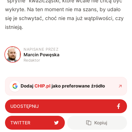
“sprytne” kwazicząstki, które wcale nie chcą być
wykryte. Na ten moment nie ma szans, by udało
się je schwytać, choć nie ma już wątpliwości, czy
istnieją.
NAPISANE PRZEZ
M
Marcin Powęska
Redaktor
Dodaj
CHIP.pl
jako preferowane źródło
UDOSTĘPNIJ
TWITTER
Kopiuj