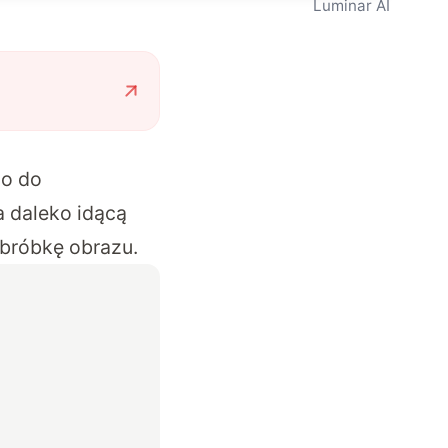
Luminar AI
go do
a daleko idącą
obróbkę obrazu.