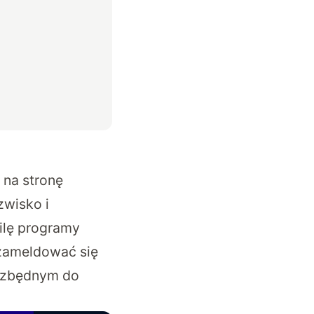
 na stronę
zwisko i
ilę programy
 zameldować się
iezbędnym do