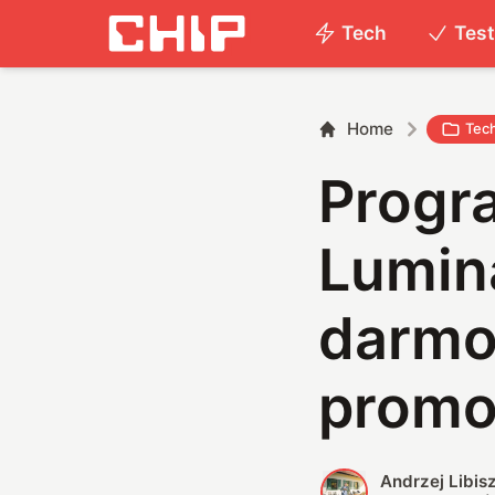
Tech
Tes
Home
Tec
Progra
Lumin
darmo 
promo
Andrzej Libis
A