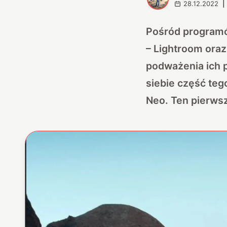
28.12.2022
|
Pośród programó
–
Lightroom oraz
podważenia ich p
siebie część teg
Neo. Ten pierws