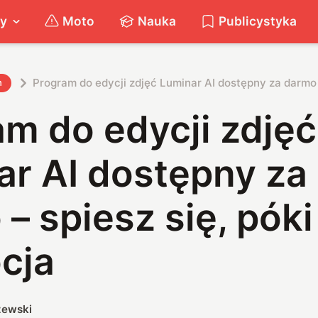
ty
Moto
Nauka
Publicystyka
Program do edycji zdjęć Luminar AI dostępny za darmo 
h
m do edycji zdjęć
ar AI dostępny za
– spiesz się, póki
cja
zewski