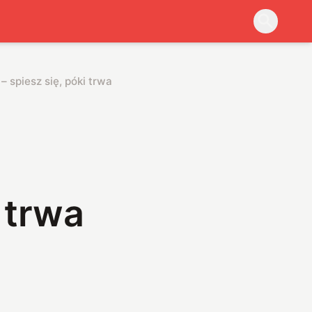
– spiesz się, póki trwa promocja
 trwa