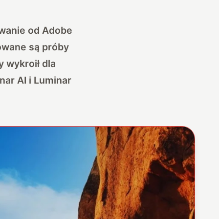
owanie od Adobe
owane są próby
 wykroił dla
ar AI i Luminar