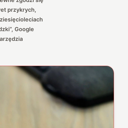
et przykrych,
ziesięcioleciach
dzki”, Google
narzędzia