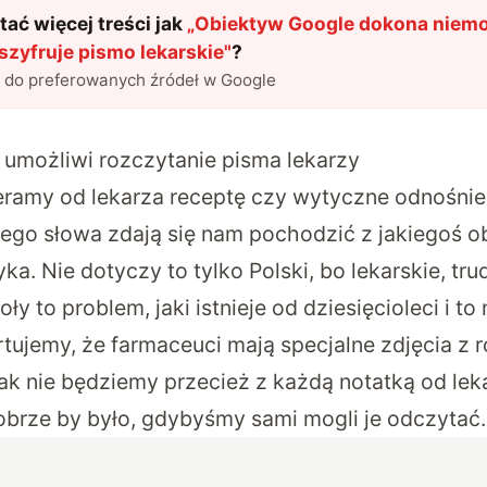
ać więcej treści jak
„
Obiektyw Google dokona niemo
szyfruje pismo lekarskie
"
?
l do preferowanych źródeł w Google
umożliwi rozczytanie pisma lekarzy
ramy od lekarza receptę czy wytyczne odnośnie 
iego słowa zdają się nam pochodzić z jakiegoś o
a. Nie dotyczy to tylko Polski, bo lekarskie, tru
y to problem, jaki istnieje od dziesięcioleci i to
tujemy, że farmaceuci mają specjalne zdjęcia z
ak nie będziemy przecież z każdą notatką od lek
dobrze by było, gdybyśmy sami mogli je odczytać.