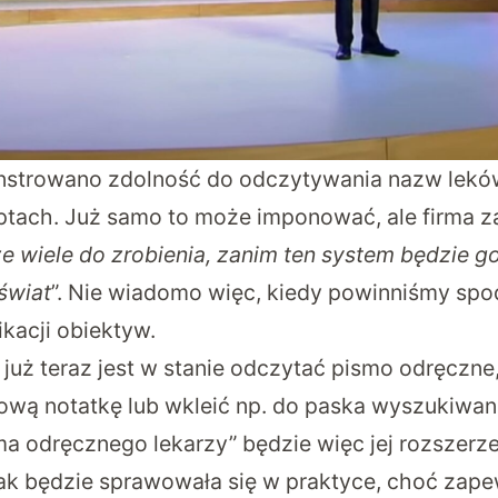
nstrowano zdolność do odczytywania nazw lekó
tach. Już samo to może imponować, ale firma z
ze wiele do zrobienia, zanim ten system będzie 
świat
”. Nie wiadomo więc, kiedy powinniśmy spo
kacji obiektyw.
już teraz jest w stanie odczytać pismo odręczne,
rową notatkę lub wkleić np. do paska wyszukiwani
ma odręcznego lekarzy” będzie więc jej rozszerz
jak będzie sprawowała się w praktyce, choć zap