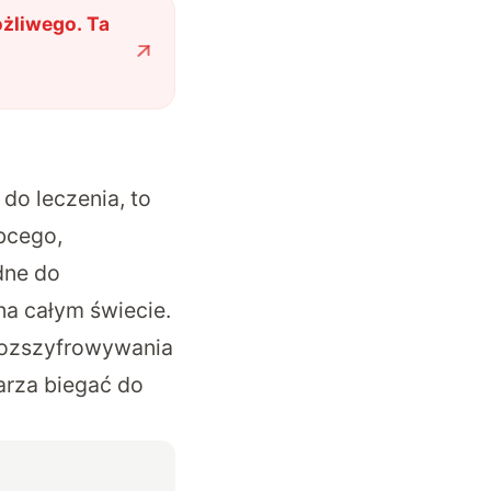
żliwego. Ta
do leczenia, to
bcego,
dne do
 na całym świecie.
 rozszyfrowywania
arza biegać do