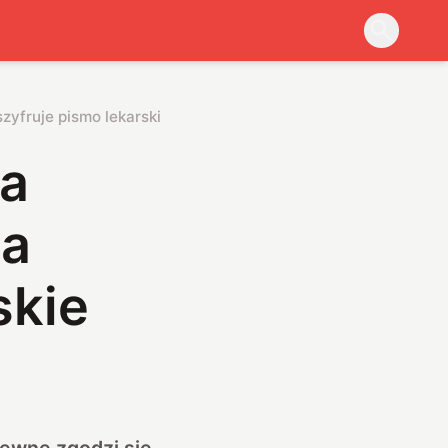
zyfruje pismo lekarskie
na
ja
skie
pewne zgodzi się