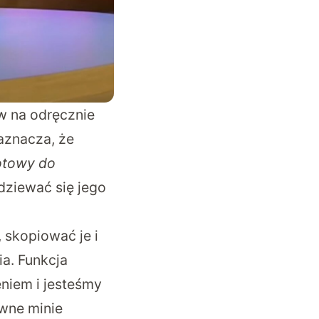
w na odręcznie
aznacza, że
gotowy do
dziewać się jego
 skopiować je i
a. Funkcja
eniem i jesteśmy
ewne minie