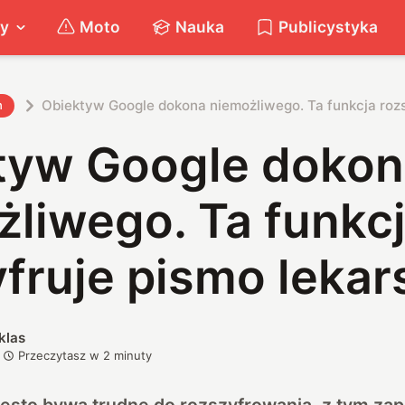
ty
Moto
Nauka
Publicystyka
Obiektyw Google dokona niemożliwego. Ta funkcja rozs
h
tyw Google doko
liwego. Ta funkc
fruje pismo lekar
klas
Przeczytasz w
2
minuty
ęsto bywa trudne do rozszyfrowania, z tym za