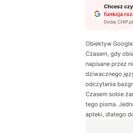
Chcesz czyt
funkcja roz
Dodaj CHIP.p
Obiektyw Google 
Czasem, gdy obie
napisane przez n
dziwacznego język
odczytania bazgroł
Czasem sobie żar
tego pisma. Jedn
apteki, dlatego 