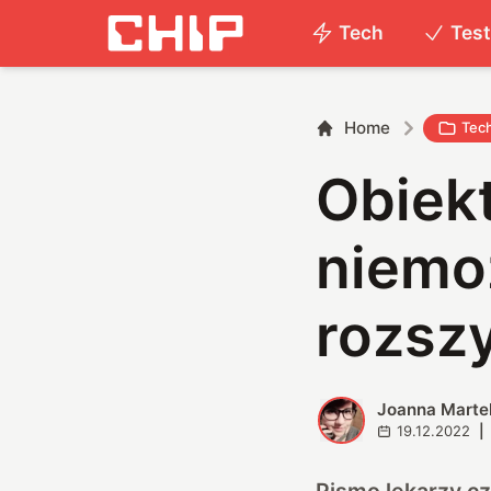
Tech
Tes
Home
Tec
Obiek
niemoż
rozszy
Joanna Marte
J
19.12.2022
|
Pismo lekarzy cz