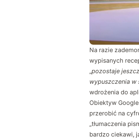
Na razie zademo
wypisanych recep
„
pozostaje jeszc
wypuszczenia w 
wdrożenia do apli
Obiektyw Google 
przerobić na cyf
„tłumaczenia pis
bardzo ciekawi, 