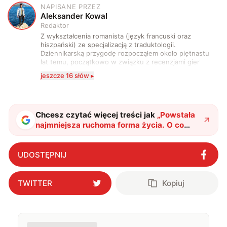
NAPISANE PRZEZ
A
Aleksander Kowal
Redaktor
Z wykształcenia romanista (język francuski oraz
hiszpański) ze specjalizacją z traduktologii.
Dziennikarską przygodę rozpocząłem około piętnastu
lat temu, początkowo w związku z recenzjami gier
komputerowych i filmów. Obecnie publikuję
jeszcze 16 słów ▸
zdecydowanie częściej na tematy związane z nauką
oraz technologią. W wolnym czasie uwielbiam
podróżować, śledzić kinowe i książkowe nowości, a
także uprawiać oraz oglądać sport.
Chcesz czytać więcej treści jak
„
Powstała
najmniejsza ruchoma forma życia. O co
dokładnie chodzi?
"
?
UDOSTĘPNIJ
TWITTER
Kopiuj