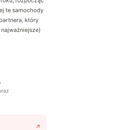
 roku, rozpocząć
 jej te samochody
artnera, który
 najważniejsze)
w
oraz