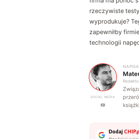
firma ma ponoć s
rzeczywiste testy
wyprodukuje? Teg
zapewniłby firmi
technologii napę
NAPISA
Mate
M
Redakto
Związa
przeró
SOCIAL MEDIA
książk
Dodaj
CHIP.p