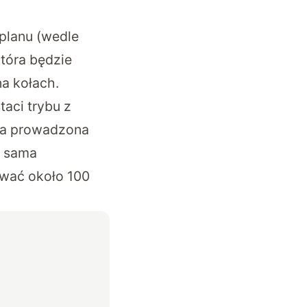
planu (wedle
która będzie
na kołach.
taci trybu z
rma prowadzona
a sama
ować około 100