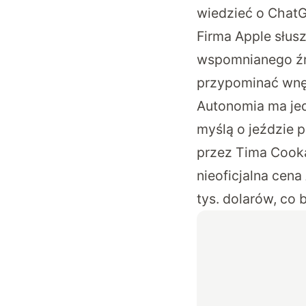
wiedzieć o Chat
Firma Apple słus
wspomnianego źród
przypominać wnęt
Autonomia ma jedn
myślą o jeździe 
przez Tima Cooka
nieoficjalna cen
tys. dolarów, co