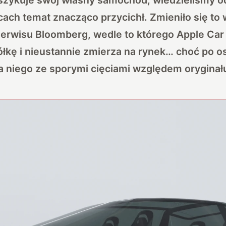
cach temat znacząco przycichł. Zmieniło się to 
serwisu
Bloomberg
, wedle to którego Apple Car
łkę i nieustannie zmierza na rynek… choć po o
na niego ze sporymi cięciami względem oryginał