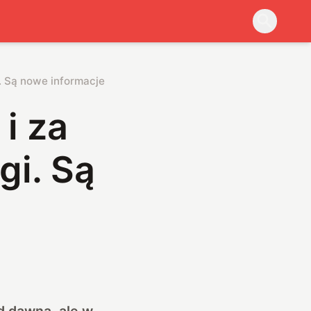
gi. Są nowe informacje
 i za
gi. Są
d dawna, ale w