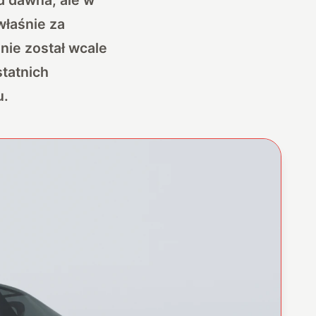
właśnie za
 nie został wcale
statnich
u.