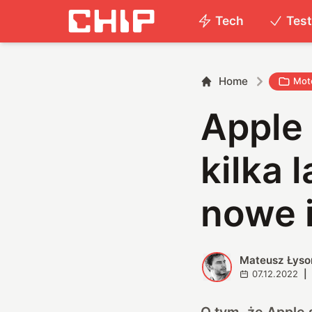
Tech
Tes
Home
Mot
Apple 
kilka 
nowe 
Mateusz Łyso
M
07.12.2022
|
O tym, że Apple