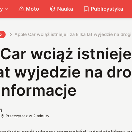
ty
Moto
Nauka
Publicystyka
Apple Car wciąż istnieje i za kilka lat wyjedzie na dro
o
Car wciąż istnieje
lat wyjedzie na dro
informacje
ń
Przeczytasz w
2
minuty
 szykuje swój własny samochód, wiedzieliśmy o