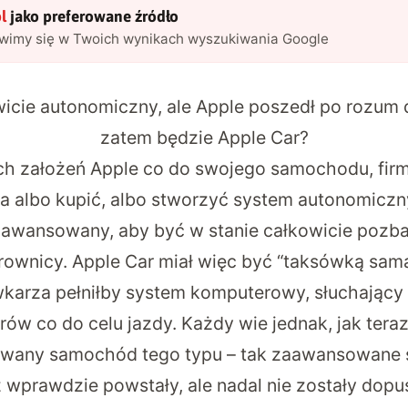
l
jako preferowane źródło
awimy się w Twoich wynikach wyszukiwania Google
wicie autonomiczny, ale Apple poszedł po rozum
zatem będzie Apple Car?
h założeń Apple co do swojego samochodu, firm
ła albo kupić, albo stworzyć system autonomiczny
awansowany, aby być w stanie całkowicie pozb
rownicy. Apple Car miał więc być “taksówką samą
ówkarza pełniłby system komputerowy, słuchając
rów co do celu jazdy. Każdy wie jednak, jak tera
any samochód tego typu – tak zaawansowane 
 wprawdzie powstały, ale nadal nie zostały dop