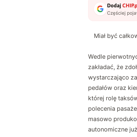
Dodaj
CHIP.p
Częściej poj
Miał być całko
Wedle pierwotnyc
zakładać, że zdo
wystarczająco za
pedałów oraz kie
której rolę taks
polecenia pasaże
masowo produkow
autonomiczne już