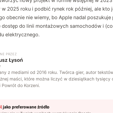
tworzyć nowy projekt w formie wstępnej w 2023
 w 2025 roku i podbić rynek rok później, ale kto
o obecnie nie wiemy, bo Apple nadal poszukuje p
e dostęp do linii montażowych samochodów i (co
du elektrycznego.
NE PRZEZ
usz Łysoń
r
ny z mediami od 2016 roku. Twórca gier, autor tekstó
żnej maści, które można liczyć w dziesiątkach tysięcy 
i Powrót do Korzeni.
l
jako preferowane źródło