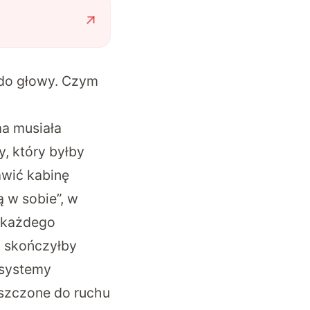
 do głowy. Czym
a musiała
, który byłby
awić kabinę
 w sobie”, w
y każdego
z skończyłby
systemy
uszczone do ruchu