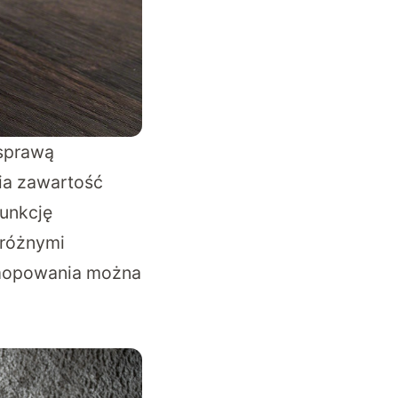
 sprawą
nia zawartość
funkcję
 różnymi
 mopowania można