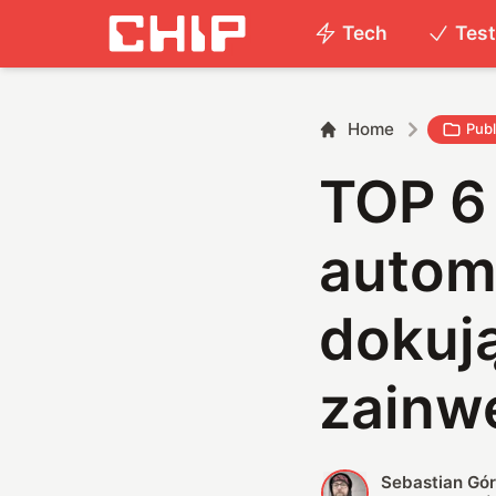
Tech
Tes
Home
Publ
TOP 6
autom
dokuj
zainw
Sebastian Gór
S