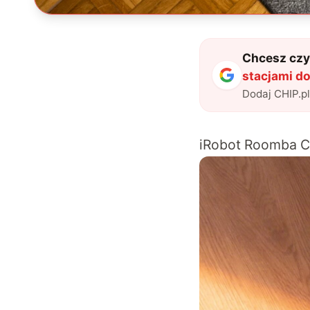
Chcesz czyt
stacjami d
Dodaj CHIP.p
iRobot Roomba Co