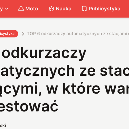
ty
Moto
Nauka
Publicystyka
TOP 6 odkurzaczy automatycznych ze stacjami 
icystyka
 odkurzaczy
atycznych ze sta
ącymi, w które wa
estować
ski