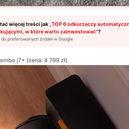
ać więcej treści jak
„
TOP 6 odkurzaczy automatyczn
okującymi, w które warto zainwestować
"
?
l do preferowanych źródeł w Google
mbo j7+ (cena: 4 799 zł)