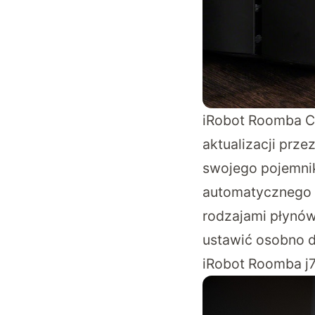
iRobot Roomba C
aktualizacji prze
swojego pojemnik
automatycznego u
rodzajami płynó
ustawić osobno 
iRobot Roomba j7