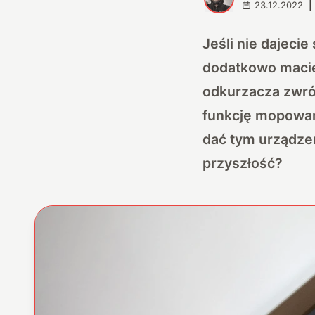
23.12.2022
|
Jeśli nie dajeci
dodatkowo macie
odkurzacza zwróc
funkcję mopowani
dać tym urządze
przyszłość?