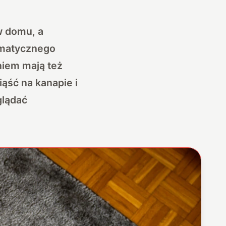
w domu, a
omatycznego
niem mają też
ąść na kanapie i
glądać