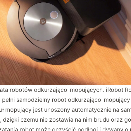
iata robotów odkurzająco-mopujących. iRobot
w pełni samodzielny robot odkurzająco-mopujący
ł mopujący jest unoszony automatycznie na sam
 dzięki czemu nie zostawia na nim brudu oraz go
zątania robot może oczyścić podłogi i dywany o