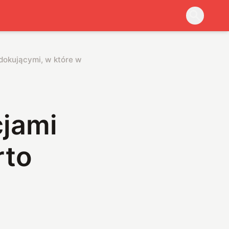
dokującymi, w które warto zainwestować
cjami
rto