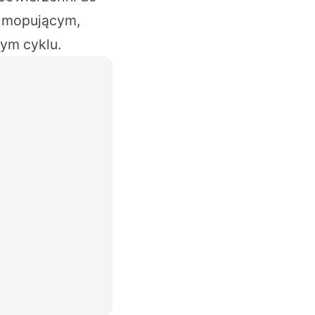
m mopującym,
ym cyklu.