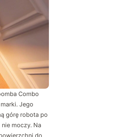
 Roomba Combo
 marki. Jego
ą górę robota po
 nie moczy. Na
 powierzchni do