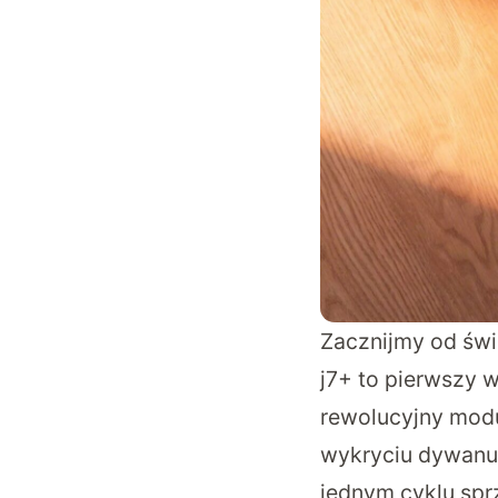
Zacznijmy od św
j7+ to pierwszy 
rewolucyjny modu
wykryciu dywanu,
jednym cyklu spr