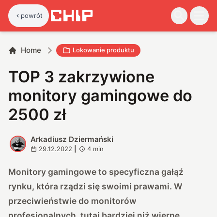
powrót
Home
Lokowanie produktu
TOP 3 zakrzywione
monitory gamingowe do
2500 zł
Arkadiusz Dziermański
A
29.12.2022
|
4
min
Monitory gamingowe to specyficzna gałąź
rynku, która rządzi się swoimi prawami. W
przeciwieństwie do monitorów
profesjonalnych, tutaj bardziej niż wierne