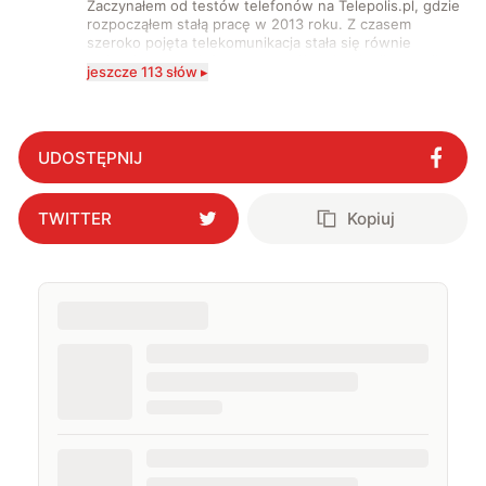
Zaczynałem od testów telefonów na Telepolis.pl, gdzie
rozpocząłem stałą pracę w 2013 roku. Z czasem
szeroko pojęta telekomunikacja stała się równie
wciągająca co telefony, a rozwój technologii sprawił,
jeszcze 113 słów ▸
że do urządzeń mobilnych dołączył też inny sprzęt
elektroniczny. Dzisiaj moje biurko zasypuje każdy
rodzaj sprzętu, a o sieci 5G mogę mówić obudzony w
środku nocy. Od 2019 roku śledzę i opisuję ruchy
antykomórkowe w Polsce i na świecie. Poziom
UDOSTĘPNIJ
wylewanego przez nie hejtu świadczy o tym, że robię
to dobrze. Na przestrzeni ostatnich lat moje teksty
pojawiały się na łamach serwisów GamingSociety, Gry-
TWITTER
Kopiuj
Online i PCWorld.pl, a od 2020 roku jestem związany z
WhatNext.pl, gdzie jestem zastępcą redaktora
naczelnego. Życie prywatne łączę z zawodowym,
interesując się nowymi technologiami, ale nie
pogardzę dobrą muzyką, serialem, grami
komputerowymi czy sportem.