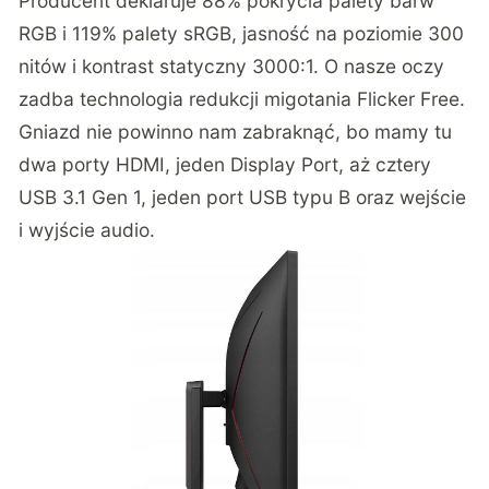
Producent deklaruje 88% pokrycia palety barw
RGB i 119% palety sRGB, jasność na poziomie 300
nitów i kontrast statyczny 3000:1. O nasze oczy
zadba technologia redukcji migotania Flicker Free.
Gniazd nie powinno nam zabraknąć, bo mamy tu
dwa porty HDMI, jeden Display Port, aż cztery
USB 3.1 Gen 1, jeden port USB typu B oraz wejście
i wyjście audio.