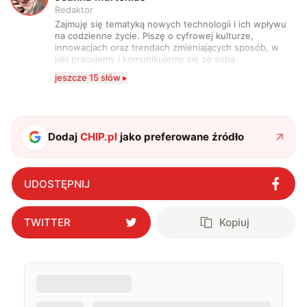
Redaktor
Zajmuję się tematyką nowych technologii i ich wpływu
na codzienne życie. Piszę o cyfrowej kulturze,
innowacjach oraz trendach zmieniających sposób, w
jaki pracujemy i komunikujemy się ze sobą.
Szczególnie interesuje mnie relacja między rozwojem
jeszcze 15 słów ▸
technologii a współczesną popkulturą. W wolnych
chwilach zakopuję się w książkach i komiksach —
najczęściej w fantastyce i wuxia.
Dodaj
CHIP.pl
jako preferowane źródło
UDOSTĘPNIJ
TWITTER
Kopiuj