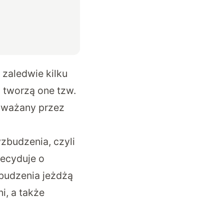
zaledwie kilku
tworzą one tzw.
uważany przez
wzbudzenia, czyli
ecyduje o
zbudzenia jeżdżą
i, a także