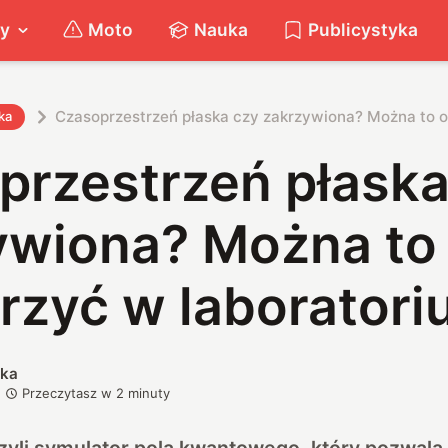
ty
Moto
Nauka
Publicystyka
Czasoprzestrzeń płaska czy zakrzywiona? Można to 
ka
przestrzeń płaska
ywiona? Można to
rzyć w laborator
ska
Przeczytasz w
2
minuty
yli symulator pola kwantowego, który pozwala