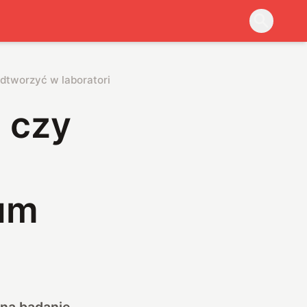
odtworzyć w laboratorium
 czy
ium
 na badanie