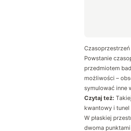
Czasoprzestrzeń 
Powstanie czasop
przedmiotem bada
możliwości – obs
symulować inne w
Czytaj też:
Takie
kwantowy i tunel
W płaskiej przes
dwoma punktami j