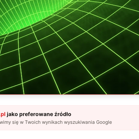
pl
jako preferowane źródło
awimy się w Twoich wynikach wyszukiwania Google