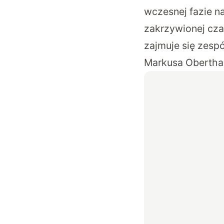
wczesnej fazie n
zakrzywionej cz
zajmuje się
zespó
Markusa Oberthal