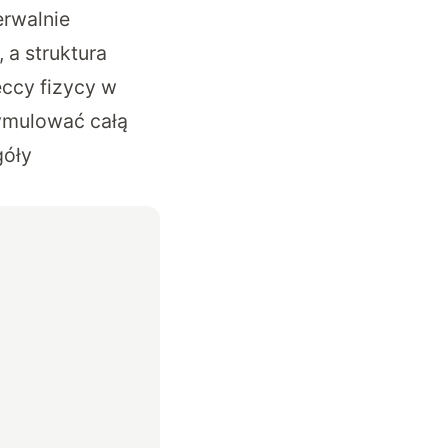
erwalnie
 a struktura
eccy fizycy w
ymulować całą
góły