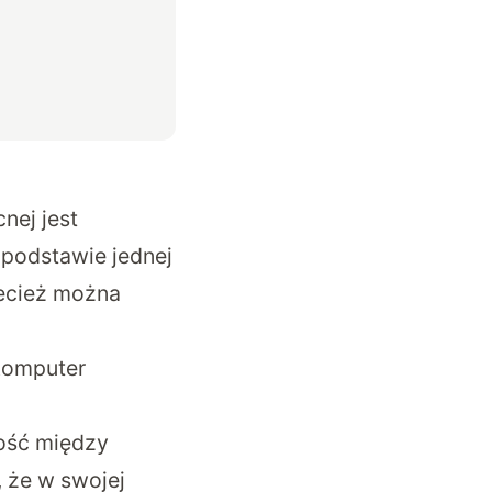
nej jest
 podstawie jednej
zecież można
 komputer
łość między
 że w swojej