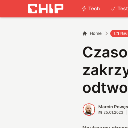
Tech
Tes
Home
Nau
Czaso
zakrz
odtwo
Marcin Powę
M
25.01.2023
|
Naukowcy stworz