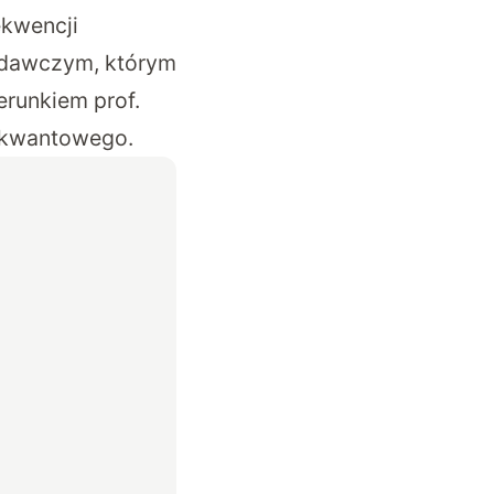
ekwencji
adawczym, którym
erunkiem prof.
a kwantowego.