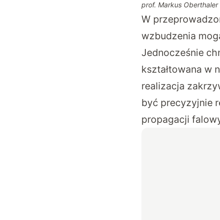
prof. Markus Oberthaler
W przeprowadzon
wzbudzenia mogą 
Jednocześnie ch
kształtowana w n
realizacja zakrz
być precyzyjnie 
propagacji falow