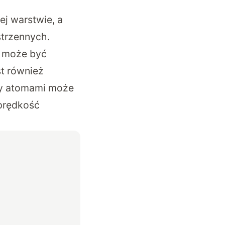
j warstwie, a
trzennych.
 może być
t również
zy atomami może
 prędkość