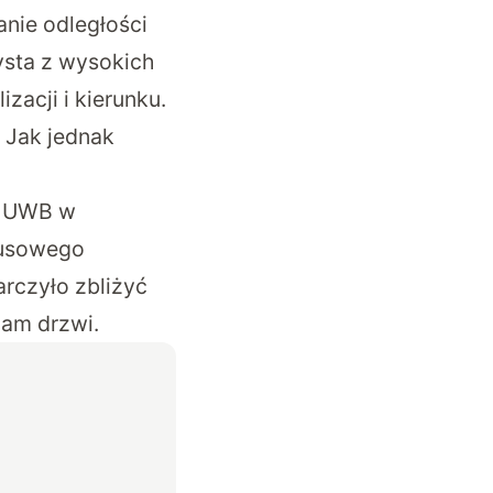
nie odległości
ysta z wysokich
zacji i kierunku.
 Jak jednak
bo UWB w
susowego
rczyło zbliżyć
nam drzwi.