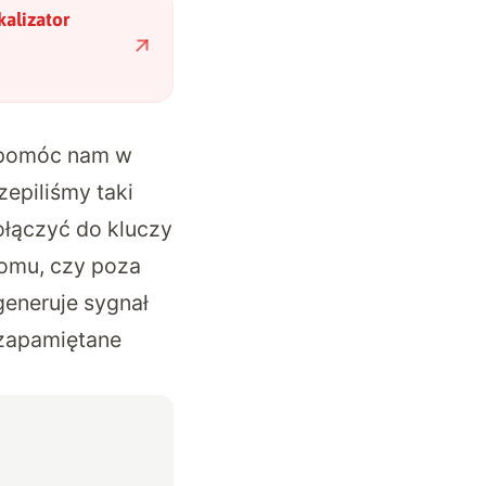
kalizator
e pomóc nam w
epiliśmy taki
ołączyć do kluczy
domu, czy poza
generuje sygnał
 zapamiętane