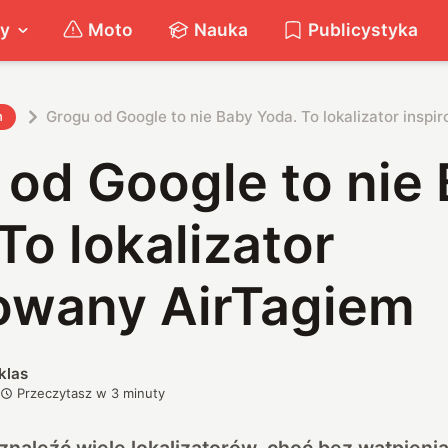
ty
Moto
Nauka
Publicystyka
Grogu od Google to nie Baby Yoda. To lokalizator insp
h
 od Google to nie
To lokalizator
rowany AirTagiem
klas
Przeczytasz w
3
minuty
naleźć wiele lokalizatorów, choć bez wątpienia