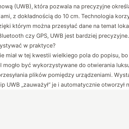
ową (UWB), która pozwala na precyzyjne określa
ami, z dokładnością do 10 cm. Technologia korz
zięki którym można przesyłać dane na temat lokali
luetooth czy GPS, UWB jest bardziej precyzyjne.
ystywać w praktyce?
ie miał w tej kwestii wielkiego pola do popisu, 
el mogło być wykorzystywane do otwierania luk
zesyłania plików pomiędzy urządzeniami. Wysta
chip UWB „zauważył” je i automatycznie otworzył 