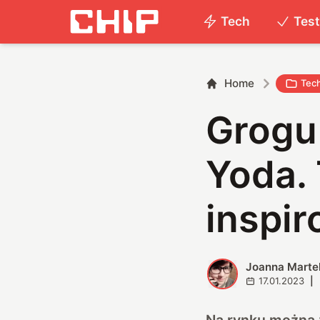
Tech
Tes
Home
Tec
Grogu
Yoda. 
inspi
Joanna Marte
J
17.01.2023
|
Na rynku można z