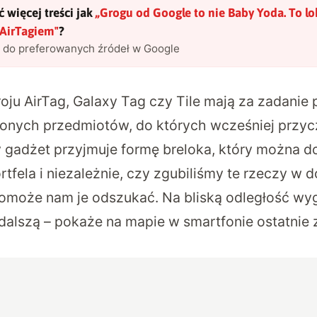
 więcej treści jak
„
Grogu od Google to nie Baby Yoda. To lo
 AirTagiem
"
?
l do preferowanych źródeł w Google
roju AirTag, Galaxy Tag czy Tile mają za zadani
ionych przedmiotów, do których wcześniej przycz
ły gadżet przyjmuje formę breloka, który można d
tfela i niezależnie, czy zgubiliśmy te rzeczy w 
 pomoże nam je odszukać. Na bliską odległość wy
dalszą – pokaże na mapie w smartfonie ostatnie