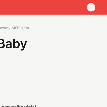
irowany AirTagiem
 Baby
 tym najbardziej