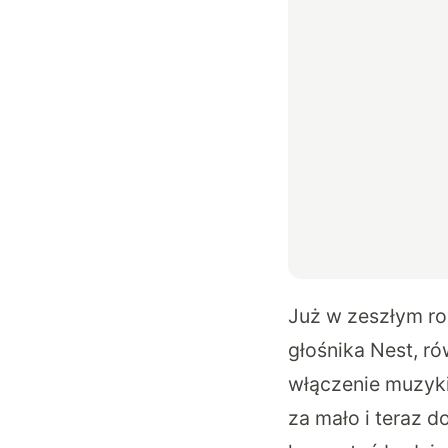
Już w zeszłym r
głośnika Nest, r
włączenie muzyki,
za mało i teraz d