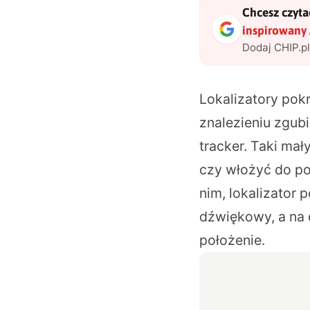
Chcesz czytać
inspirowany
Dodaj CHIP.p
Lokalizatory pok
znalezieniu zgub
tracker. Taki ma
czy włożyć do por
nim, lokalizator
dźwiękowy, a na 
położenie.