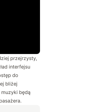
ziej przejrzysty,
ad interfejsu
ostęp do
ej bliżej
a muzyki będą
 pasażera.