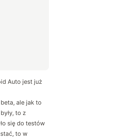
d Auto jest już
eta, ale jak to
były, to z
ło się do testów
stać, to w