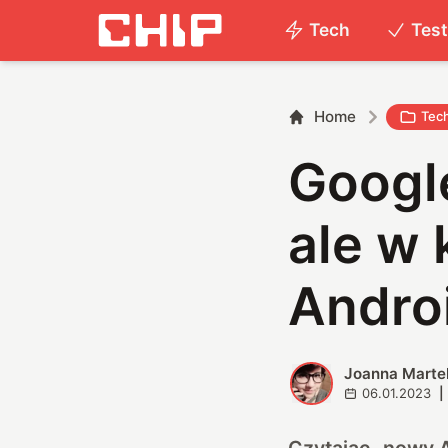
Tech
Tes
Home
Tec
Google
ale w 
Andro
Joanna Marte
J
06.01.2023
|
Czytając „nowy A