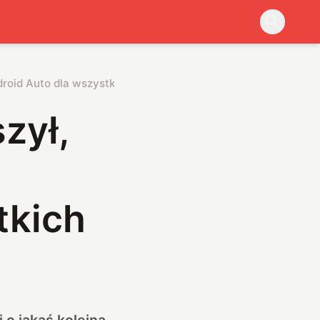
droid Auto dla wszystkich
zył,
tkich
 o jakąś kolejną