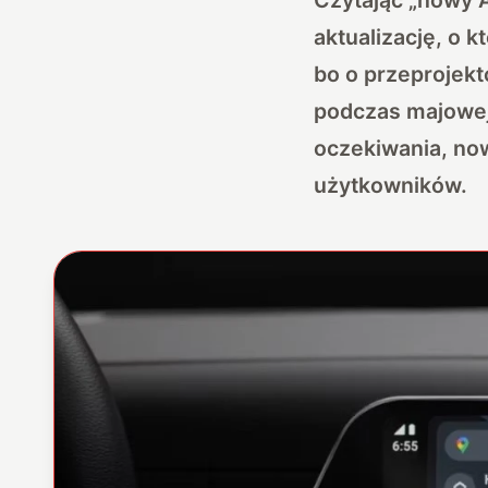
aktualizację, o k
bo o przeprojekt
podczas majowej 
oczekiwania, now
użytkowników.