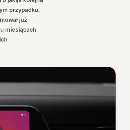
 tym przypadku,
rmował już
lu miesiącach
ich