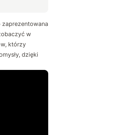
 bo zaprezentowana
 zobaczyć w
ów, którzy
omysły, dzięki