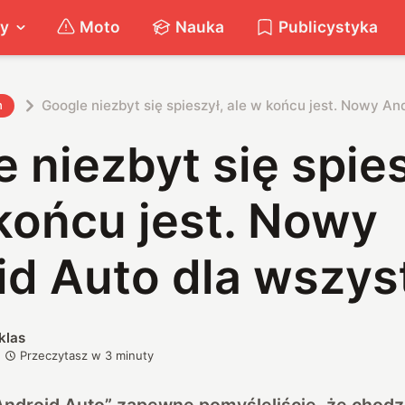
ty
Moto
Nauka
Publicystyka
Google niezbyt się spieszył, ale w końcu jest. Nowy An
h
 niezbyt się spies
końcu jest. Nowy
id Auto dla wszys
klas
Przeczytasz w
3
minuty
ndroid Auto” zapewne pomyśleliście, że chodzi