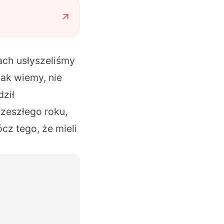
ach usłyszeliśmy
jak wiemy, nie
ził
 zeszłego roku,
cz tego, że mieli