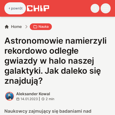
powrót
Home
Nauka
Astronomowie namierzyli
rekordowo odległe
gwiazdy w halo naszej
galaktyki. Jak daleko się
znajdują?
Aleksander Kowal
A
14.01.2023
|
2
min
Naukowcy zajmujący się badaniami nad