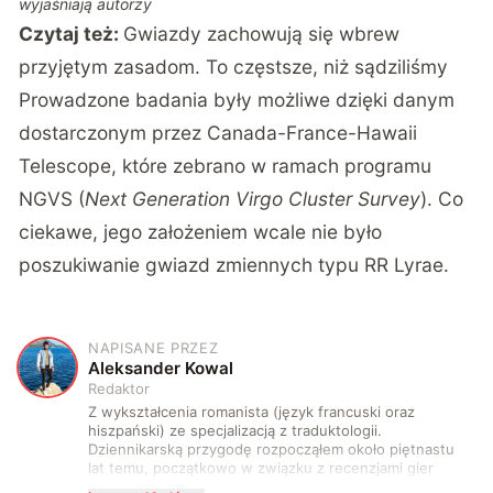
wyjaśniają autorzy
Czytaj też:
Gwiazdy zachowują się wbrew
przyjętym zasadom. To częstsze, niż sądziliśmy
Prowadzone badania były możliwe dzięki danym
dostarczonym przez Canada-France-Hawaii
Telescope, które zebrano w ramach programu
NGVS (
Next Generation Virgo Cluster Survey
). Co
ciekawe, jego założeniem wcale nie było
poszukiwanie gwiazd zmiennych typu RR Lyrae.
NAPISANE PRZEZ
A
Aleksander Kowal
Redaktor
Z wykształcenia romanista (język francuski oraz
hiszpański) ze specjalizacją z traduktologii.
Dziennikarską przygodę rozpocząłem około piętnastu
lat temu, początkowo w związku z recenzjami gier
komputerowych i filmów. Obecnie publikuję