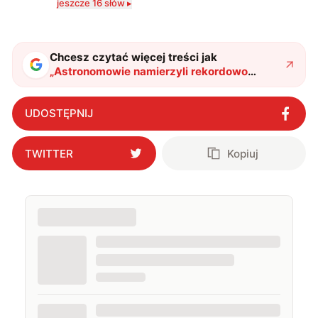
jeszcze 16 słów ▸
zdecydowanie częściej na tematy związane z nauką
oraz technologią. W wolnym czasie uwielbiam
podróżować, śledzić kinowe i książkowe nowości, a
także uprawiać oraz oglądać sport.
Chcesz czytać więcej treści jak
„
Astronomowie namierzyli rekordowo
odległe gwiazdy w halo naszej galaktyki.
Jak daleko się znajdują?
"
?
UDOSTĘPNIJ
TWITTER
Kopiuj