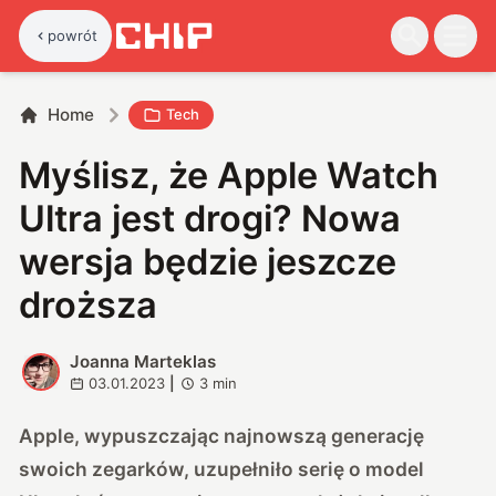
powrót
Home
Tech
Myślisz, że Apple Watch
Ultra jest drogi? Nowa
wersja będzie jeszcze
droższa
Joanna Marteklas
J
03.01.2023
|
3
min
Apple, wypuszczając najnowszą generację
swoich zegarków, uzupełniło serię o model