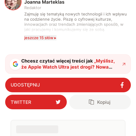
J
Joanna Marteklas
Redaktor
Zajmuję się tematyką nowych technologii i ich wpływu
na codzienne życie. Piszę o cyfrowej kulturze,
innowacjach oraz trendach zmieniających sposób, w
jaki pracujemy i komunikujemy się ze sobą.
Szczególnie interesuje mnie relacja między rozwojem
jeszcze 15 słów ▸
technologii a współczesną popkulturą. W wolnych
chwilach zakopuję się w książkach i komiksach —
najczęściej w fantastyce i wuxia.
Chcesz czytać więcej treści jak
„
Myślisz,
że Apple Watch Ultra jest drogi? Nowa
wersja będzie jeszcze droższa
"
?
UDOSTĘPNIJ
TWITTER
Kopiuj