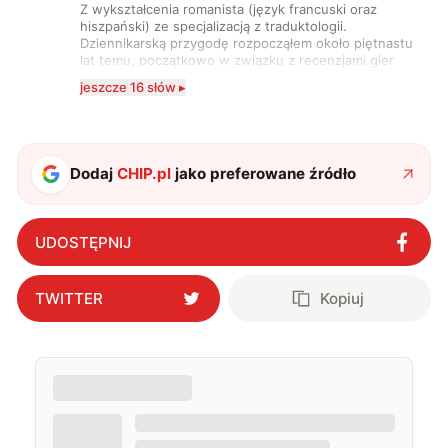
Z wykształcenia romanista (język francuski oraz
hiszpański) ze specjalizacją z traduktologii.
Dziennikarską przygodę rozpocząłem około piętnastu
lat temu, początkowo w związku z recenzjami gier
komputerowych i filmów. Obecnie publikuję
jeszcze 16 słów ▸
zdecydowanie częściej na tematy związane z nauką
oraz technologią. W wolnym czasie uwielbiam
podróżować, śledzić kinowe i książkowe nowości, a
także uprawiać oraz oglądać sport.
Dodaj
CHIP.pl
jako preferowane źródło
UDOSTĘPNIJ
TWITTER
Kopiuj