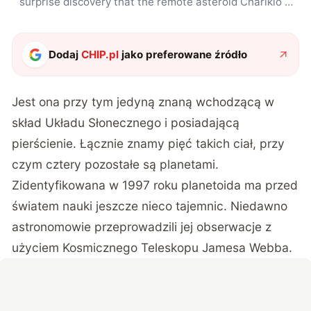
surprise discovery that the remote asteroid Chariklo is
surrounded by two dense and narrow rings. This is the
smallest object by far found to have rings and only the
fifth body in the Solar System — after the much larger
Dodaj
CHIP.pl
jako preferowane źródło
planets Jupiter, Saturn, Uranus and Neptune — to
have this feature. The origin of these rings remains a
mystery, but they may be the result of a collision that
Jest ona przy tym jedyną znaną wchodzącą w
created a disc of debris. This artist’s impression shows
a close-up of what the rings might look like.
skład Układu Słonecznego i posiadającą
pierścienie. Łącznie znamy pięć takich ciał, przy
czym cztery pozostałe są planetami.
Zidentyfikowana w 1997 roku planetoida ma przed
światem nauki jeszcze nieco tajemnic. Niedawno
astronomowie przeprowadzili jej obserwacje z
użyciem Kosmicznego Teleskopu Jamesa Webba.