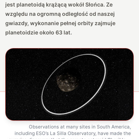
jest planetoidą krążącą wokół Słońca. Ze
względu na ogromną odległość od naszej
gwiazdy, wykonanie pełnej orbity zajmuje
planetoidzie około 63 lat.
Observations at many sites in South America,
including ESO’s La Silla Observatory, have made the