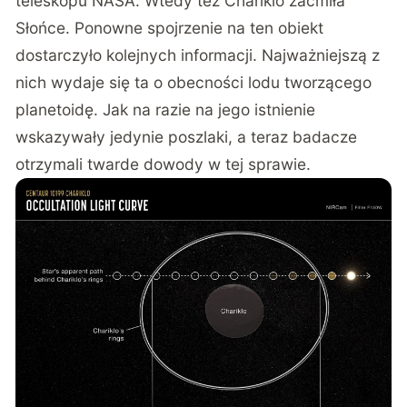
teleskopu NASA. Wtedy też Chariklo zaćmiła
Słońce. Ponowne spojrzenie na ten obiekt
dostarczyło kolejnych informacji. Najważniejszą z
nich wydaje się ta o obecności lodu tworzącego
planetoidę. Jak na razie na jego istnienie
wskazywały jedynie poszlaki, a teraz badacze
otrzymali twarde dowody w tej sprawie.