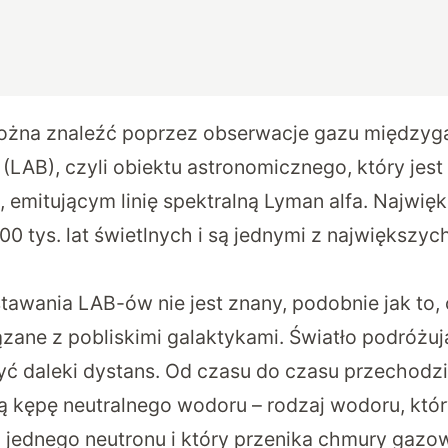
ożna znaleźć poprzez obserwacje gazu międzyg
(LAB), czyli obiektu astronomicznego, który jest
 emitującym linię spektralną Lyman alfa. Najwię
0 tys. lat świetlnych i są jednymi z największy
wania LAB-ów nie jest znany, podobnie jak to, 
ązane z pobliskimi galaktykami. Światło podróżu
yć daleki dystans. Od czasu do czasu przechodz
 kępę neutralnego wodoru – rodzaj wodoru, który
i jednego neutronu i który przenika chmury gaz