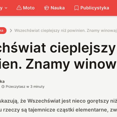
ty
Moto
Nauka
Publicystyka
Wszechświat cieplejszy niż powinien. Znamy winowa
ka
świat cieplejszy
ien. Znamy winow
ska
Przeczytasz w
3
minuty
azują, że Wszechświat jest nieco gorętszy niż
u rzeczy są tajemnicze cząstki elementarne, 