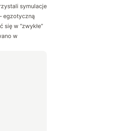
zystali symulacje
– egzotyczną
ć się w “zwykłe”
owano w