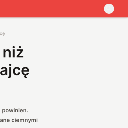
jcę
 niż
ajcę
 powinien.
zwane ciemnymi