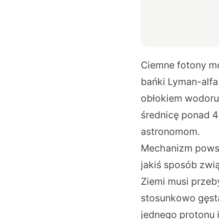
Ciemne fotony m
bańki Lyman-alfa 
obłokiem wodoru,
średnicę ponad 40
astronomom.
Mechanizm powsta
jakiś sposób zwi
Ziemi musi przeb
stosunkowo gęstą
jednego protonu 