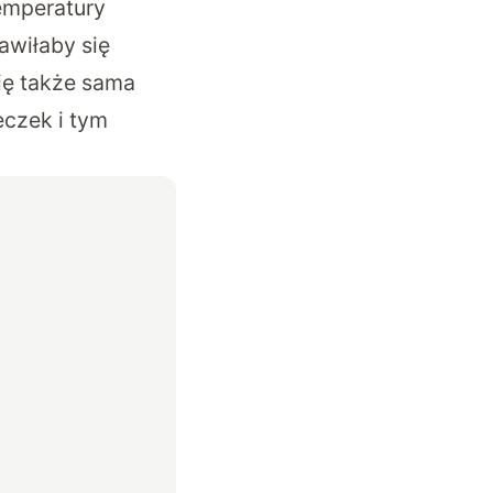
emperatury
awiłaby się
się także sama
eczek i tym