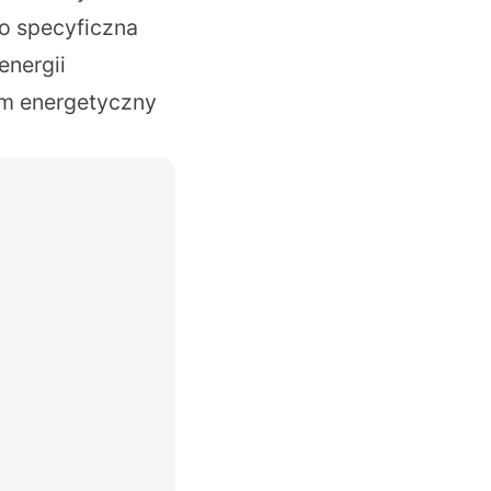
zo specyficzna
energii
om energetyczny