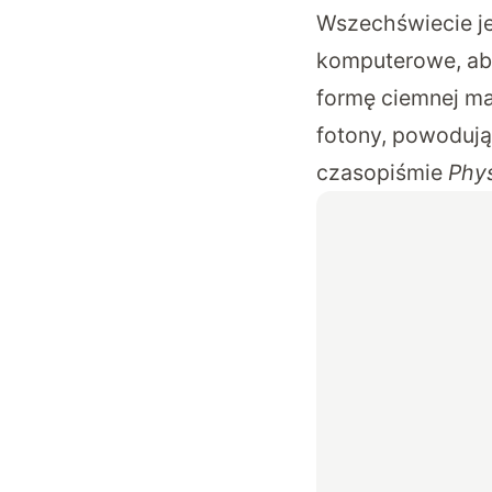
Wszechświecie je
komputerowe, ab
formę ciemnej ma
fotony, powodują
czasopiśmie
Phys