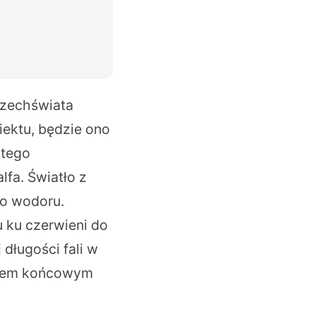
szechświata
ektu, będzie ono
 tego
lfa. Światło z
go wodoru.
 ku czerwieni do
 długości fali w
ektem końcowym