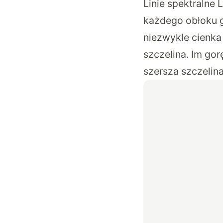
Linie spektralne
każdego obłoku g
niezwykle cienka 
szczelina. Im go
szersza szczelina