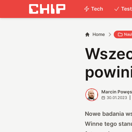
Tech
Tes
Home
Nau
Wszech
powin
Marcin Powę
M
30.01.2023
|
Nowe badania wsk
Winne tego stan