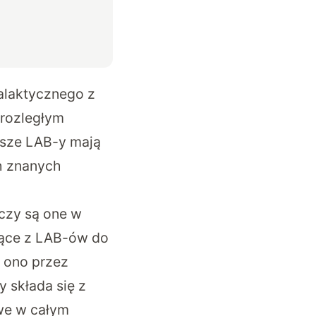
alaktycznego z
 rozległym
ksze LAB-y mają
ch znanych
czy są one w
jące z LAB-ów do
i ono przez
 składa się z
owe w całym