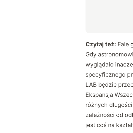
Czytaj też:
Fale 
Gdy astronomowie
wyglądało inaczej
specyficznego prz
LAB będzie przec
Ekspansja Wszech
różnych długości 
zależności od o
jest coś na kształt