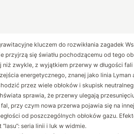
grawitacyjne kluczem do rozwikłania zagadek W
 przyjrzą się światłu pochodzącemu od tego obi
 niż zwykle, z wyjątkiem przerwy w długości fali
ejścia energetycznego, znanej jako linia Lyman a
hodzić przez wiele obłoków i skupisk neutralne
świata sprawia, że przerwy ulegają przesunięciu
fal, przy czym nowa przerwa pojawia się na innej
dległości od poszczególnych obłoków gazu. Ef
 “lasu”: seria linii i luk w widmie.