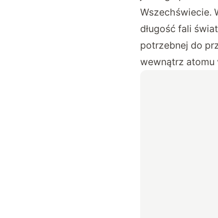
Wszechświecie. W
długość fali świa
potrzebnej do pr
wewnątrz atomu 