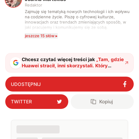
Redaktor
Zajmuję się tematyką nowych technologii i ich wpływu
na codzienne życie. Piszę o cyfrowej kulturze,
innowacjach oraz trendach zmieniających sposób, w
jaki pracujemy i komunikujemy się ze sobą.
Szczególnie interesuje mnie relacja między rozwojem
jeszcze 15 słów ▸
technologii a współczesną popkulturą. W wolnych
chwilach zakopuję się w książkach i komiksach —
najczęściej w fantastyce i wuxia.
Chcesz czytać więcej treści jak
„
Tam, gdzie
Huawei stracił, inni skorzystali. Który
producent smartfonów najbardziej zyskał
na upadku konkurenta?
"
?
UDOSTĘPNIJ
TWITTER
Kopiuj