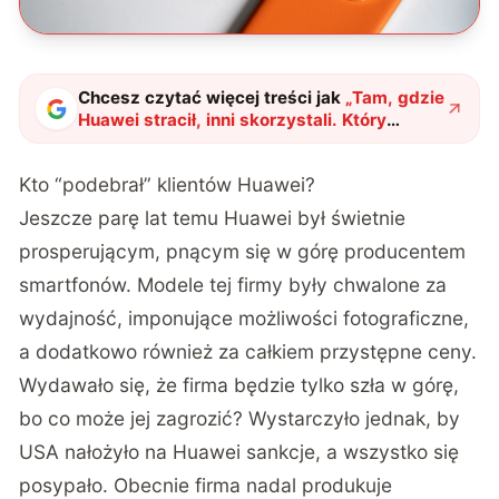
Chcesz czytać więcej treści jak
„
Tam, gdzie
Huawei stracił, inni skorzystali. Który
producent smartfonów najbardziej zyskał
na upadku konkurenta?
"
?
Kto “podebrał” klientów Huawei?
Jeszcze parę lat temu Huawei był świetnie
prosperującym, pnącym się w górę producentem
smartfonów. Modele tej firmy były chwalone za
wydajność, imponujące możliwości fotograficzne,
a dodatkowo również za całkiem przystępne ceny.
Wydawało się, że firma będzie tylko szła w górę,
bo co może jej zagrozić? Wystarczyło jednak, by
USA nałożyło na Huawei sankcje, a wszystko się
posypało. Obecnie firma nadal produkuje