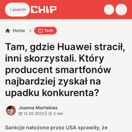
powrót
Home
Tech
Tam, gdzie Huawei stracił,
inni skorzystali. Który
producent smartfonów
najbardziej zyskał na
upadku konkurenta?
Joanna Marteklas
J
12.02.2023
|
2
min
Sankcje nałożone przez USA sprawiły, że