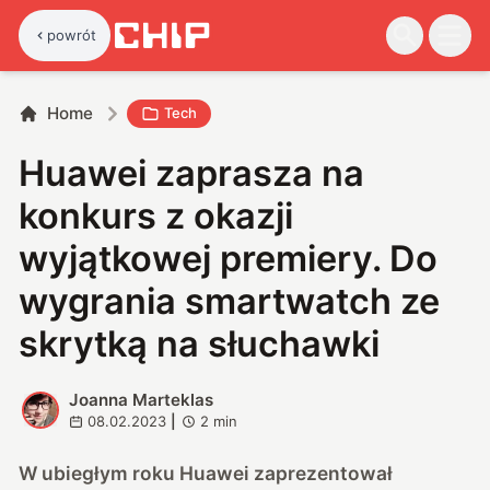
powrót
Home
Tech
Huawei zaprasza na
konkurs z okazji
wyjątkowej premiery. Do
wygrania smartwatch ze
skrytką na słuchawki
Joanna Marteklas
J
08.02.2023
|
2
min
W ubiegłym roku Huawei zaprezentował