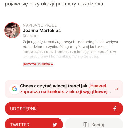
pojawi się przy okazji premiery urządzenia.
NAPISANE PRZEZ
J
Joanna Marteklas
Redaktor
Zajmuję się tematyką nowych technologii i ich wpływu
na codzienne życie. Piszę o cyfrowej kulturze,
innowacjach oraz trendach zmieniających sposób, w
jaki pracujemy i komunikujemy się ze sobą.
Szczególnie interesuje mnie relacja między rozwojem
jeszcze 15 słów ▸
technologii a współczesną popkulturą. W wolnych
chwilach zakopuję się w książkach i komiksach —
najczęściej w fantastyce i wuxia.
Chcesz czytać więcej treści jak
„
Huawei
zaprasza na konkurs z okazji wyjątkowej
premiery. Do wygrania smartwatch ze
skrytką na słuchawki
"
?
UDOSTĘPNIJ
TWITTER
Kopiuj