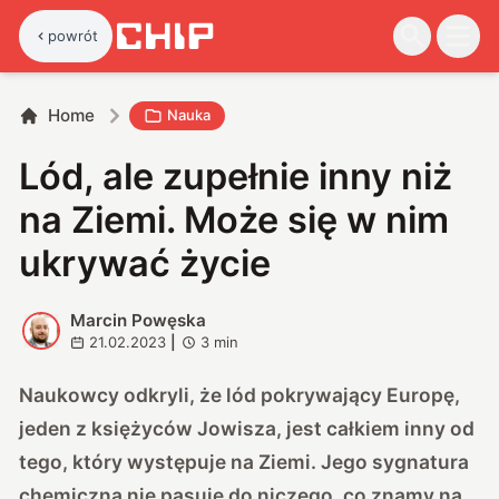
powrót
Home
Nauka
Lód, ale zupełnie inny niż
na Ziemi. Może się w nim
ukrywać życie
Marcin Powęska
M
21.02.2023
|
3
min
Naukowcy odkryli, że lód pokrywający Europę,
jeden z księżyców Jowisza, jest całkiem inny od
tego, który występuje na Ziemi. Jego sygnatura
chemiczna nie pasuje do niczego, co znamy na