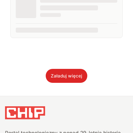
Załaduj więcej
Portal technologiczny z ponad
29
-letnią historią,