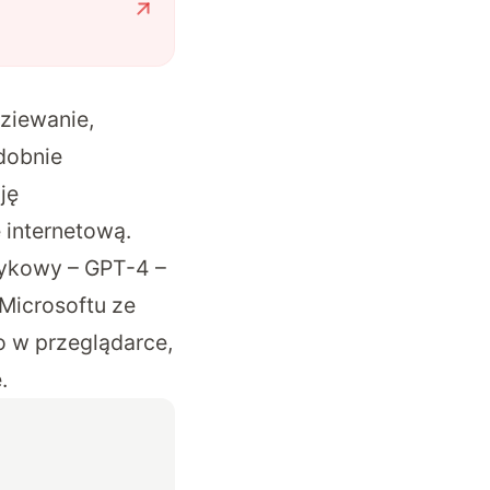
ziewanie,
dobnie
ję
 internetową.
ykowy – GPT-4 –
 Microsoftu ze
ko w przeglądarce,
.