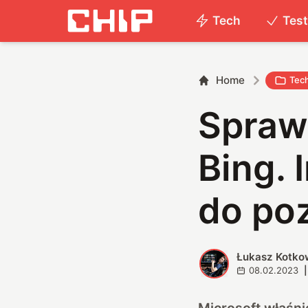
Tech
Tes
Home
Tec
Sprawd
Bing. 
do po
Łukasz Kotko
Ł
08.02.2023
|
Microsoft właśni