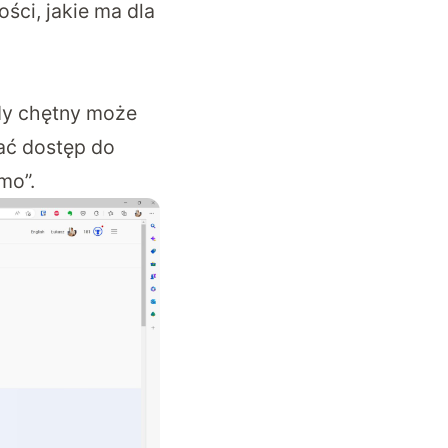
ści, jakie ma dla
dy chętny może
kać dostęp do
mo”.