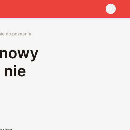
nie do poznania
a nowy
 nie
tując