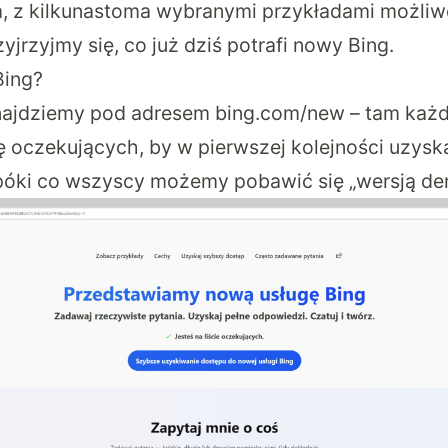
m, z kilkunastoma wybranymi przykładami możliwo
zyjrzyjmy się, co już dziś potrafi nowy Bing.
Bing?
najdziemy pod adresem
bing.com/new
– tam każ
tę oczekujących, by w pierwszej kolejności uzys
 a póki co wszyscy możemy pobawić się „wersją de