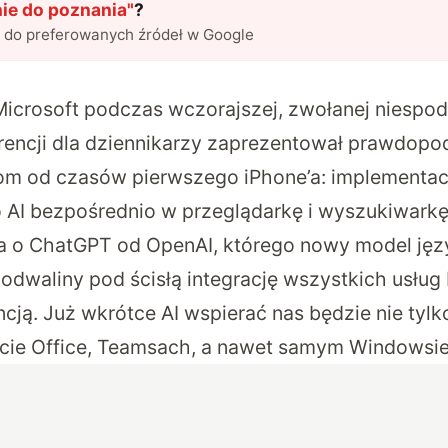
nie do poznania
"
?
l do preferowanych źródeł w Google
icrosoft podczas wczorajszej, zwołanej niespod
rencji dla dziennikarzy zaprezentował prawdopo
om od czasów pierwszego iPhone’a: implementac
AI bezpośrednio w przeglądarkę i wyszukiwarkę
 o ChatGPT od OpenAI, którego nowy model jęz
odwaliny pod ścisłą integrację wszystkich usług
ncją. Już wkrótce AI wspierać nas będzie nie tyl
ecie Office, Teamsach, a nawet samym Windowsie