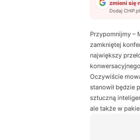
zmieni się 
Dodaj CHIP.p
Przypomnijmy – M
zamkniętej konfe
największy przeł
konwersacyjnego 
Oczywiście mowa
stanowił będzie p
sztuczną intelige
ale także w paki