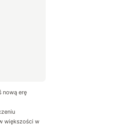
ś nową erę
czeniu
 w większości w