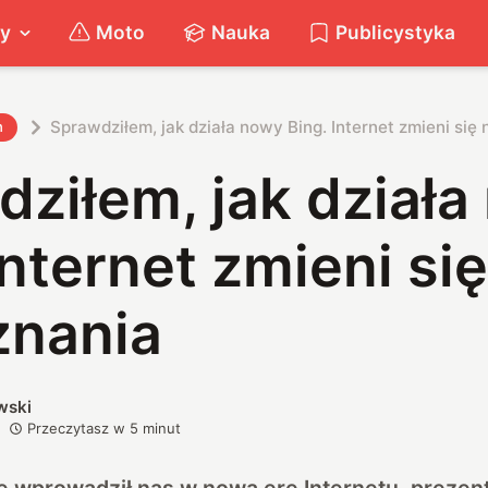
ty
Moto
Nauka
Publicystyka
Sprawdziłem, jak działa nowy Bing. Internet zmieni się 
h
ziłem, jak dział
Internet zmieni się
znania
wski
Przeczytasz w
5
minut
e wprowadził nas w nową erę Internetu, prezen