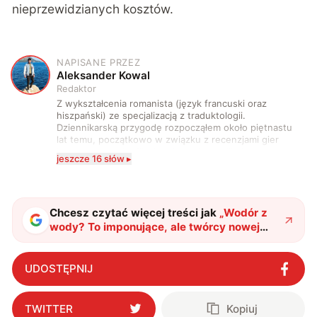
nieprzewidzianych kosztów.
NAPISANE PRZEZ
A
Aleksander Kowal
Redaktor
Z wykształcenia romanista (język francuski oraz
hiszpański) ze specjalizacją z traduktologii.
Dziennikarską przygodę rozpocząłem około piętnastu
lat temu, początkowo w związku z recenzjami gier
komputerowych i filmów. Obecnie publikuję
jeszcze 16 słów ▸
zdecydowanie częściej na tematy związane z nauką
oraz technologią. W wolnym czasie uwielbiam
podróżować, śledzić kinowe i książkowe nowości, a
także uprawiać oraz oglądać sport.
Chcesz czytać więcej treści jak
„
Wodór z
wody? To imponujące, ale twórcy nowej
metody poszli o krok dalej
"
?
UDOSTĘPNIJ
TWITTER
Kopiuj