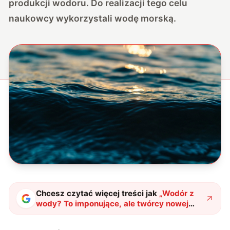
produkcji wodoru. Do realizacji tego celu
naukowcy wykorzystali wodę morską.
Chcesz czytać więcej treści jak
„
Wodór z
wody? To imponujące, ale twórcy nowej
metody poszli o krok dalej
"
?