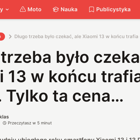
ty
Moto
Nauka
Publicystyka
Długo trzeba było czekać, ale Xiaomi 13 w końcu trafia 
h
trzeba było czeka
 13 w końcu trafi
. Tylko ta cena…
klas
Przeczytasz w
5
minut
udniu ubiegłego roku smartfony Xiaomi 13 i 13 