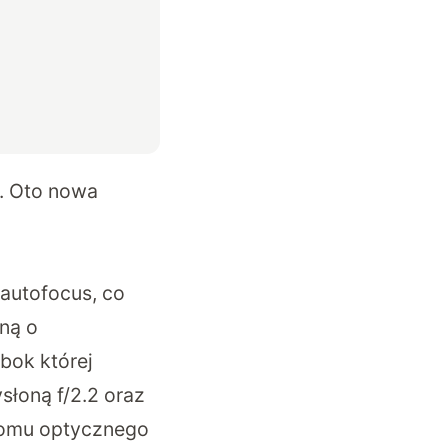
w. Oto nowa
autofocus, co
ną o
obok której
słoną f/2.2 oraz
zoomu optycznego