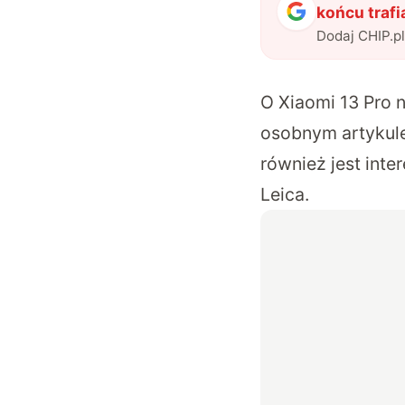
końcu trafi
Dodaj CHIP.p
O Xiaomi 13 Pro n
osobnym artykul
również jest int
Leica.