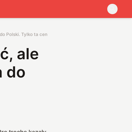
do Polski. Tylko ta cena…
ć, ale
a do
Pro trochę kazały