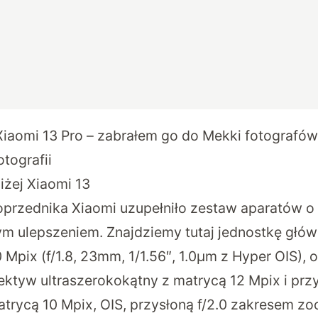
Xiaomi 13 Pro – zabrałem go do Mekki fotografó
otografii
liżej Xiaomi 13
przednika Xiaomi uzupełniło zestaw aparatów o 
nym ulepszeniem. Znajdziemy tutaj jednostkę głów
 Mpix (f/1.8, 23mm, 1/1.56″, 1.0μm z Hyper OIS), 
ktyw ultraszerokokątny z matrycą 12 Mpix i przy
atrycą 10 Mpix, OIS, przysłoną f/2.0 zakresem 