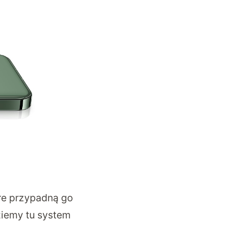
óre przypadną go
ziemy tu system