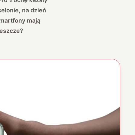
celonie, na dzień
smartfony mają
jeszcze?