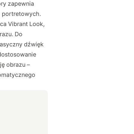
óry zapewnia
h portretowych.
ica Vibrant Look,
razu. Do
klasyczny dźwięk
 dostosowanie
ję obrazu –
tomatycznego