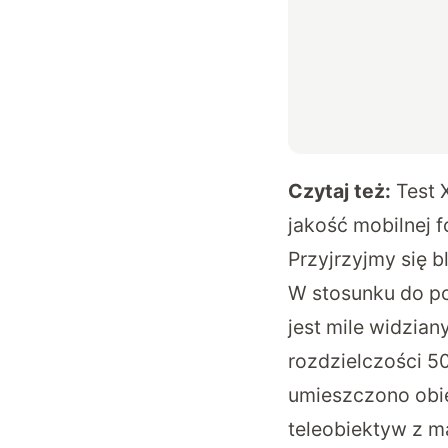
Czytaj też:
Test 
jakość mobilnej f
Przyjrzyjmy się b
W stosunku do po
jest mile widzia
rozdzielczości 50
umieszczono obie
teleobiektyw z m