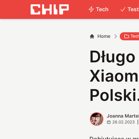
Tech
Tes
Home
Tec
Długo 
Xiaomi
Polski
Joanna Marte
J
26.02.2023
|
Debiutujące w gr