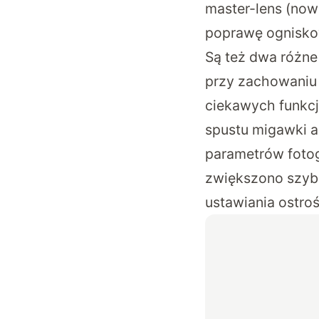
master-lens (now
poprawę ogniskowe
Są też dwa różne 
przy zachowaniu 
ciekawych funkcji
spustu migawki a
parametrów fotog
zwiększono szyb
ustawiania ostroś