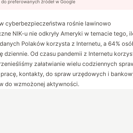
l do preferowanych źródeł w Google
ów cyberbezpieczeństwa rośnie lawinowo
czne NIK-u nie odkryły Ameryki w temacie tego, i
adanych Polaków korzysta z Internetu, a 64% osó
nę dziennie. Od czasu pandemii z Internetu korzy
 przenieśliśmy załatwianie wielu codziennych spra
 pracę, kontakty, do spraw urzędowych i bankowy
w do wzmożonej aktywności.