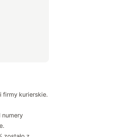
firmy kurierskie.
d numery
e.
% zostało z