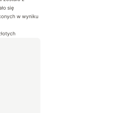
ło się
aconych w wyniku
złotych