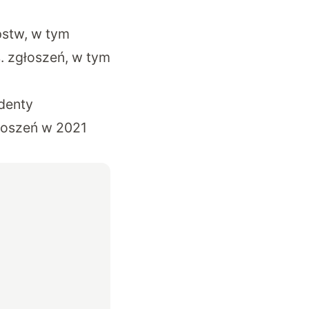
pstw, w tym
s. zgłoszeń, w tym
denty
łoszeń w 2021