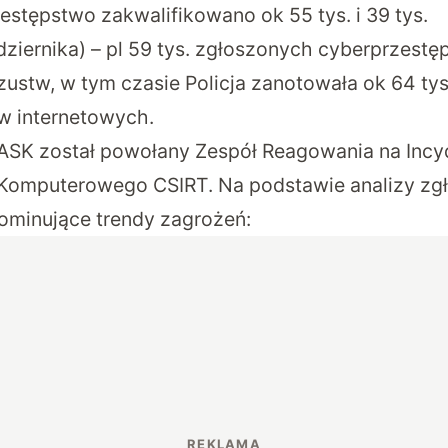
estępstwo zakwalifikowano ok 55 tys. i 39 tys.
dziernika) – pl 59 tys. zgłoszonych cyberprzestę
zustw, w tym czasie Policja zanotowała ok 64 ty
tw internetowych.
ASK został powołany Zespół Reagowania na Incy
Komputerowego CSIRT. Na podstawie analizy zg
dominujące trendy zagrożeń: