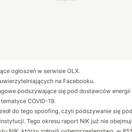
ące ogłoszeń w serwisie OLX.
uwierzytelniających na Facebooku.
gowe podszywające się pod dostawców energii i 
tematyce COVID-19.
edł do tego spoofing, czyli podszywanie się po
instytucji. Tego okresu raport NIK już nie obejmuj
żu NIK, którzy zgłosili cyberprzestępstwo, w 85