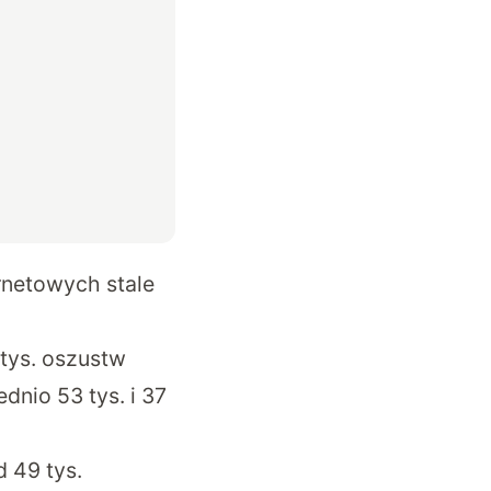
rnetowych stale
tys. oszustw
dnio 53 tys. i 37
 49 tys.