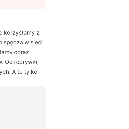
le korzystamy z
b spędza w sieci
stamy coraz
w. Od rozrywki,
ch. A to tylko