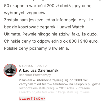
50x kupon o wartości 200 zł obniżający cenę
wybranych zegarków.
Została nam jeszcze jedna informacja, czyli ile
będzie kosztować zegarek Huawei Watch
Ultimate. Pewnie nikogo nie zdziwi fakt, że dużo.
Chińskie ceny to odpowiednio ok 800 i 940 euro.
Polskie ceny poznamy 3 kwietnia.
NAPISANE PRZEZ
A
Arkadiusz Dziermański
Redaktor Prowadzący
Pisaniem w Internecie zajmuję się od 2009 roku.
Zaczynałem od testów telefonów na Telepolis.pl, gdzie
rozpocząłem stałą pracę w 2013 roku. Z czasem
szeroko pojęta telekomunikacja stała się równie
wciągająca co telefony, a rozwój technologii sprawił,
jeszcze 113 słów ▸
że do urządzeń mobilnych dołączył też inny sprzęt
elektroniczny. Dzisiaj moje biurko zasypuje każdy