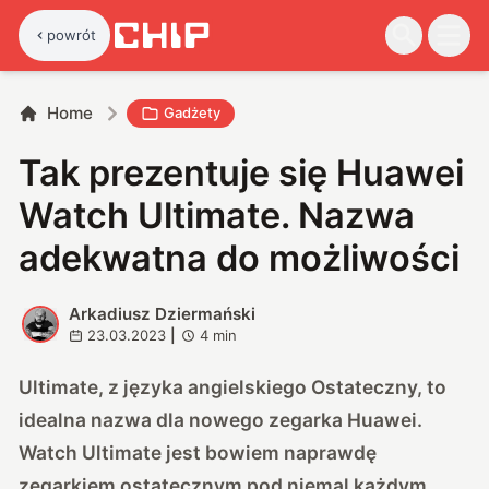
powrót
Home
Gadżety
Tak prezentuje się Huawei
Watch Ultimate. Nazwa
adekwatna do możliwości
Arkadiusz Dziermański
A
23.03.2023
|
4
min
Ultimate, z języka angielskiego Ostateczny, to
idealna nazwa dla nowego zegarka Huawei.
Watch Ultimate jest bowiem naprawdę
zegarkiem ostatecznym pod niemal każdym