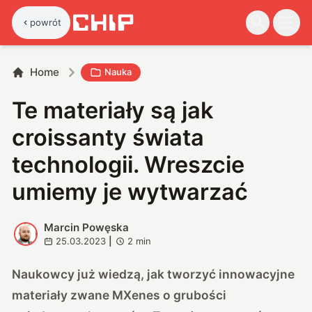
powrót
Home
Nauka
Te materiały są jak
croissanty świata
technologii. Wreszcie
umiemy je wytwarzać
Marcin Powęska
M
25.03.2023
|
2
min
Naukowcy już wiedzą, jak tworzyć innowacyjne
materiały zwane MXenes o grubości