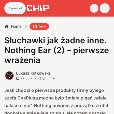
powrót
Home
Tech
Słuchawki jak żadne inne.
Nothing Ear (2) – pierwsze
wrażenia
Łukasz Kotkowski
Ł
22.03.2023
|
8
min
Jeśli chodzi o pierwsze produkty firmy byłego
szefa OnePlusa można było śmiało pisać „wiele
hałasu o nic”. Nothing bowiem z początku zrobił
dookoła siebie wiele szumu, ale potem okazało