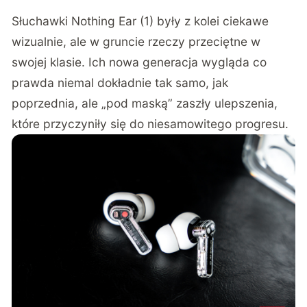
Słuchawki Nothing Ear (1) były z kolei ciekawe
wizualnie, ale w gruncie rzeczy przeciętne w
swojej klasie. Ich nowa generacja wygląda co
prawda niemal dokładnie tak samo, jak
poprzednia, ale „pod maską” zaszły ulepszenia,
które przyczyniły się do niesamowitego progresu.