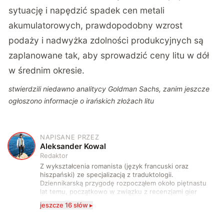
sytuację i napędzić spadek cen metali
akumulatorowych, prawdopodobny wzrost
podaży i nadwyżka zdolności produkcyjnych są
zaplanowane tak, aby sprowadzić ceny litu w dół
w średnim okresie.
stwierdzili niedawno analitycy Goldman Sachs, zanim jeszcze
ogłoszono informacje o irańskich złożach litu
NAPISANE PRZEZ
A
Aleksander Kowal
Redaktor
Z wykształcenia romanista (język francuski oraz
hiszpański) ze specjalizacją z traduktologii.
Dziennikarską przygodę rozpocząłem około piętnastu
lat temu, początkowo w związku z recenzjami gier
komputerowych i filmów. Obecnie publikuję
jeszcze 16 słów ▸
zdecydowanie częściej na tematy związane z nauką
oraz technologią. W wolnym czasie uwielbiam