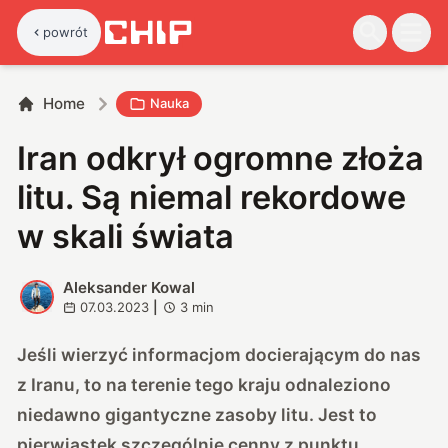
powrót
Home
Nauka
Iran odkrył ogromne złoża
litu. Są niemal rekordowe
w skali świata
Aleksander Kowal
A
07.03.2023
|
3
min
Jeśli wierzyć informacjom docierającym do nas
z Iranu, to na terenie tego kraju odnaleziono
niedawno gigantyczne zasoby litu. Jest to
pierwiastek szczególnie cenny z punktu