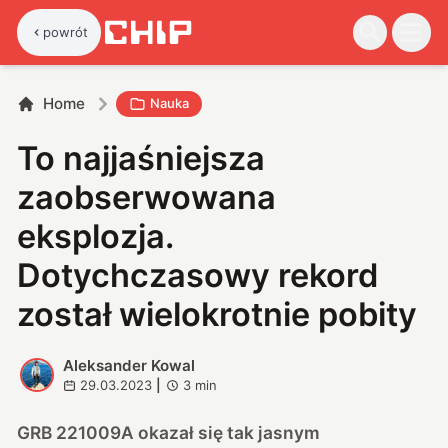
powrót
Home
Nauka
To najjaśniejsza
zaobserwowana
eksplozja.
Dotychczasowy rekord
został wielokrotnie pobity
Aleksander Kowal
A
29.03.2023
|
3
min
GRB 221009A okazał się tak jasnym