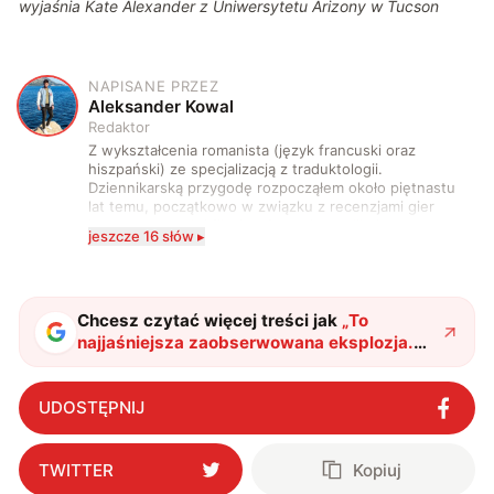
wyjaśnia Kate Alexander z Uniwersytetu Arizony w Tucson
NAPISANE PRZEZ
A
Aleksander Kowal
Redaktor
Z wykształcenia romanista (język francuski oraz
hiszpański) ze specjalizacją z traduktologii.
Dziennikarską przygodę rozpocząłem około piętnastu
lat temu, początkowo w związku z recenzjami gier
komputerowych i filmów. Obecnie publikuję
jeszcze 16 słów ▸
zdecydowanie częściej na tematy związane z nauką
oraz technologią. W wolnym czasie uwielbiam
podróżować, śledzić kinowe i książkowe nowości, a
także uprawiać oraz oglądać sport.
Chcesz czytać więcej treści jak
„
To
najjaśniejsza zaobserwowana eksplozja.
Dotychczasowy rekord został wielokrotnie
pobity
"
?
UDOSTĘPNIJ
TWITTER
Kopiuj