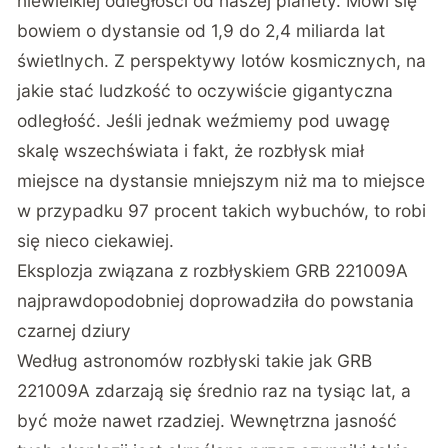
niewielkiej odległości od naszej planety. Mówi się
bowiem o dystansie od 1,9 do 2,4 miliarda lat
świetlnych. Z perspektywy lotów kosmicznych, na
jakie stać ludzkość to oczywiście gigantyczna
odległość. Jeśli jednak weźmiemy pod uwagę
skalę wszechświata i fakt, że rozbłysk miał
miejsce na dystansie mniejszym niż ma to miejsce
w przypadku 97 procent takich wybuchów, to robi
się nieco ciekawiej.
Eksplozja związana z rozbłyskiem GRB 221009A
najprawdopodobniej doprowadziła do powstania
czarnej dziury
Według astronomów rozbłyski takie jak GRB
221009A zdarzają się średnio raz na tysiąc lat, a
być może nawet rzadziej. Wewnętrzna jasność