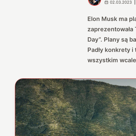
02.03.2023
|
Elon Musk ma pla
zaprezentowała T
Day”. Plany są b
Padły konkrety i
wszystkim wcale 