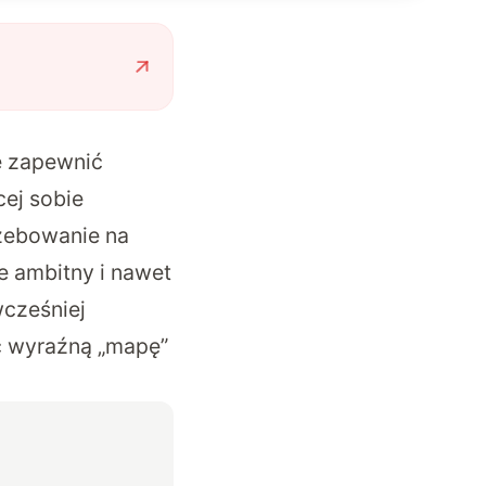
e zapewnić
cej sobie
rzebowanie na
ie ambitny i nawet
wcześniej
yć wyraźną „mapę”