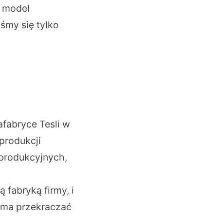
y model
śmy się tylko
abryce Tesli w
produkcji
 produkcyjnych,
 fabryką firmy, i
 ma przekraczać