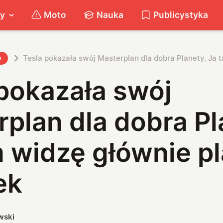
ty
Moto
Nauka
Publicystyka
Tesla pokazała swój Masterplan dla dobra Planety. Ja 
h
pokazała swój
plan dla dobra Pl
 widzę głównie pl
ek
wski