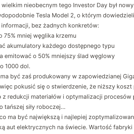
 wielkim nieobecnym tego Investor Day był now
opodobnie Tesla Model 2, o którym dowiedzieli
 informacji, bez żadnych konkretów:
o 75% mniej węglika krzemu
ć akumulatory każdego dostępnego typu
ma emitować o 50% mniejszy ślad węglowy
o 1000 dol.
a być zaś produkowany w zapowiedzianej Gigaf
ięc pokusić się o stwierdzenie, że niższy koszt 
o z redukcji materiałów i optymalizacji procesów
o tańszej siły roboczej…
o ma być największą i najlepiej zoptymalizowaną
ką aut elektrycznych na świecie.
Wartość fabryki