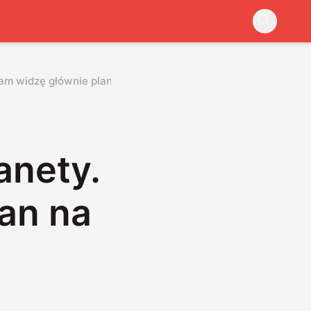
tam widzę głównie plan na zarobek
anety.
an na