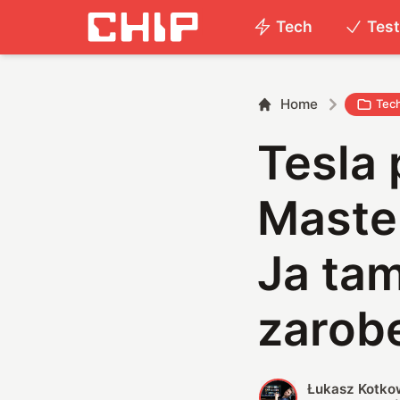
Tech
Tes
Home
Tec
Tesla 
Master
Ja tam
zarob
Łukasz Kotko
Ł