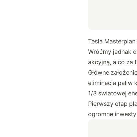
Tesla Masterplan 
Wróćmy jednak do
akcyjną, a co za
Główne założenie
eliminacja paliw 
1/3 światowej ene
Pierwszy etap pla
ogromne inwestyc