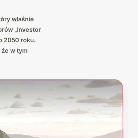
tóry właśnie
orów „Investor
do 2050 roku.
, że w tym