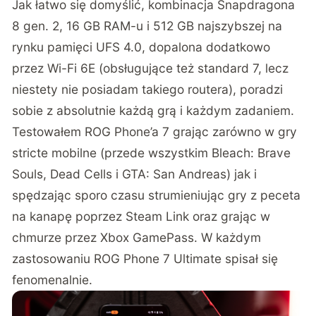
Jak łatwo się domyślić, kombinacja Snapdragona
8 gen. 2, 16 GB RAM-u i 512 GB najszybszej na
rynku pamięci UFS 4.0, dopalona dodatkowo
przez Wi-Fi 6E (obsługujące też standard 7, lecz
niestety nie posiadam takiego routera), poradzi
sobie z absolutnie każdą grą i każdym zadaniem.
Testowałem ROG Phone’a 7 grając zarówno w gry
stricte mobilne (przede wszystkim Bleach: Brave
Souls, Dead Cells i GTA: San Andreas) jak i
spędzając sporo czasu strumieniując gry z peceta
na kanapę poprzez Steam Link oraz grając w
chmurze przez Xbox GamePass. W każdym
zastosowaniu ROG Phone 7 Ultimate spisał się
fenomenalnie.