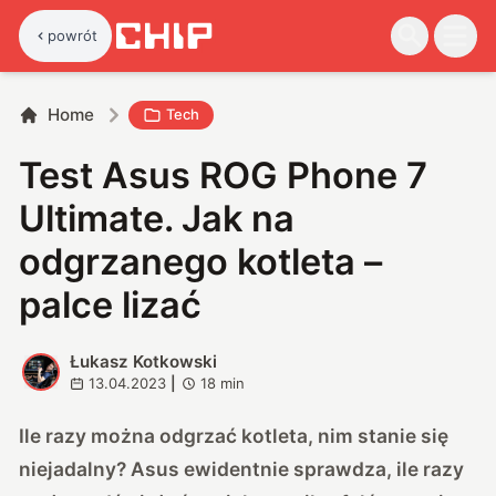
powrót
Home
Tech
Test Asus ROG Phone 7
Ultimate. Jak na
odgrzanego kotleta –
palce lizać
Łukasz Kotkowski
Ł
13.04.2023
|
18
min
Ile razy można odgrzać kotleta, nim stanie się
niejadalny? Asus ewidentnie sprawdza, ile razy