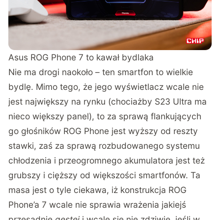
Asus ROG Phone 7 to kawał bydlaka
Nie ma drogi naokoło – ten smartfon to wielkie
bydlę. Mimo tego, że jego wyświetlacz wcale nie
jest największy na rynku (chociażby S23 Ultra ma
nieco większy panel), to za sprawą flankujących
go głośników ROG Phone jest wyższy od reszty
stawki, zaś za sprawą rozbudowanego systemu
chłodzenia i przeogromnego akumulatora jest też
grubszy i cięższy od większości smartfonów. Ta
masa jest o tyle ciekawa, iż konstrukcja ROG
Phone’a 7 wcale nie sprawia wrażenia jakiejś
przesadnie
gęstej
i wcale się nie zdziwię, jeśli w