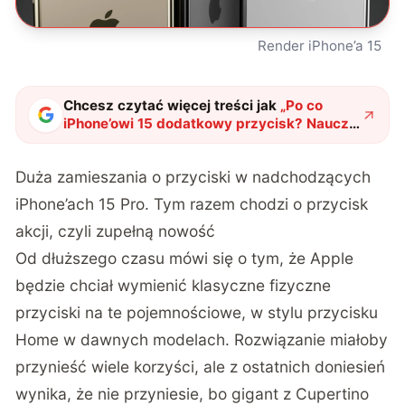
Render iPhone’a 15
Chcesz czytać więcej treści jak
„
Po co
iPhone’owi 15 dodatkowy przycisk? Nauczy
się sztuczek, które smartfony z Androidem
znają od lat
"
?
Duża zamieszania o przyciski w nadchodzących
iPhone’ach 15 Pro. Tym razem chodzi o przycisk
akcji, czyli zupełną nowość
Od dłuższego czasu mówi się o tym, że Apple
będzie chciał wymienić klasyczne fizyczne
przyciski na te pojemnościowe, w stylu przycisku
Home w dawnych modelach. Rozwiązanie miałoby
przynieść wiele korzyści, ale z ostatnich doniesień
wynika, że nie przyniesie, bo gigant z Cupertino