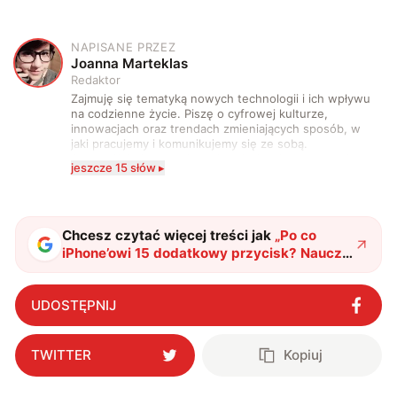
NAPISANE PRZEZ
J
Joanna Marteklas
Redaktor
Zajmuję się tematyką nowych technologii i ich wpływu
na codzienne życie. Piszę o cyfrowej kulturze,
innowacjach oraz trendach zmieniających sposób, w
jaki pracujemy i komunikujemy się ze sobą.
Szczególnie interesuje mnie relacja między rozwojem
jeszcze 15 słów ▸
technologii a współczesną popkulturą. W wolnych
chwilach zakopuję się w książkach i komiksach —
najczęściej w fantastyce i wuxia.
Chcesz czytać więcej treści jak
„
Po co
iPhone’owi 15 dodatkowy przycisk? Nauczy
się sztuczek, które smartfony z Androidem
znają od lat
"
?
UDOSTĘPNIJ
TWITTER
Kopiuj