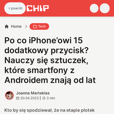
powrót
Home
Tech
Po co iPhone’owi 15
dodatkowy przycisk?
Nauczy się sztuczek,
które smartfony z
Androidem znają od lat
Joanna Marteklas
J
20.04.2023
|
3
min
Kto by się spodziewał, że na etapie plotek